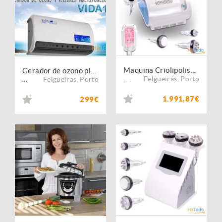
Maquina Criolipolise + Cavitação + RF Corpo Octopolar + RF Rosto
Gerador de ozono plus 3 em 1 agua e ar 600 mg/ h
Felgueiras
,
Porto
Felgueiras
,
Porto
...
...
1.991,87€
299€