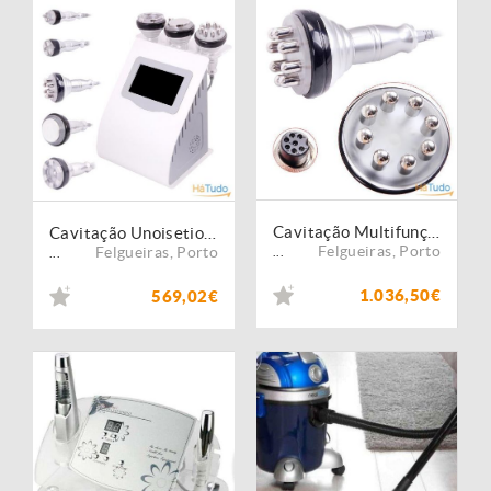
Cavitação Multifunções 6 em 1 - Vacuo com Rolos + Infravermelhos
Cavitação Unoisetion + RadioFrequencia Smart 3D + Vacuo +Infravermelho
Felgueiras
,
Porto
Felgueiras
,
Porto
...
...
1.036,50€
569,02€