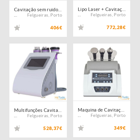
Lipo Laser + Cavitação Sem Ruido + RadioFrequencia 3D + Vacuo RF
Cavitação sem ruido + radiofrequencia 3d + vacuo
Felgueiras
,
Porto
Felgueiras
,
Porto
...
...
772,28€
406€
Maquina de Cavitação Ultra sons Com 3 Manipulos
Multifunções Cavitação + Radio Frequencia 3D + VacuoTerapia
Felgueiras
,
Porto
Felgueiras
,
Porto
...
...
349€
528,37€