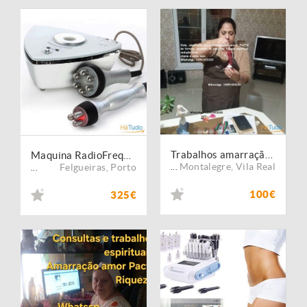
Trabalhos amarração amor Pacto Riqueza consulte gratuito
Maquina RadioFrequência Corpo e Rosto + Infravermelhos
Montalegre
,
Vila Real
Felgueiras
,
Porto
...
...
100€
325€