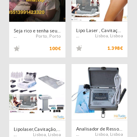
Lipo Laser , Cavitação, RF, Vácuo + Pressoterapia vida 10
Seja rico e tenha seu amor com PACTO RIQZA e AMARRAÇÃO AMOR definitiva
Lisboa
,
Lisboa
Porto
,
Porto
...
...
1.398€
100€
Analisador de Ressonância Magnética Quântica novidade
Lipolaser,Cavitação,RF,Vácuo,+Pressoterapia+Saco Sauna+Eletroest.
Lisboa
,
Lisboa
Lisboa
,
Lisboa
...
...