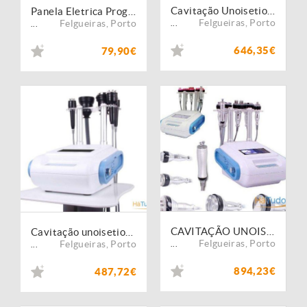
Cavitação Unoisetion + RadioFrequencia Smart 3D + Vacuo +Infravermelho
Panela Eletrica Programavel ENTREGAS EM 24 HORA
Felgueiras
,
Porto
Felgueiras
,
Porto
...
...
646,35€
79,90€
CAVITAÇÃO UNOISETION 6 EM 1 - RadioFrequencia + Vacuo +Bio Facial
Cavitação unoisetion 5 em 1 + rf smart 3d + vacuo rf
Felgueiras
,
Porto
Felgueiras
,
Porto
...
...
894,23€
487,72€