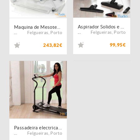
Aspirador Solidos e Liquidos Turbo com Filtro Hepa
Maquina de Mesoterapia Virtual
Felgueiras
,
Porto
Felgueiras
,
Porto
...
...
99,95€
243,82€
Passadeira electrica 500 watts 8 km até 150 kgs usuario
Felgueiras
,
Porto
...