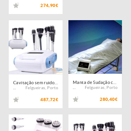
274,90€
Manta de Sudação com Infravermelhos Temperatura Regulavél 35 C -75 C
Cavitação sem ruido + radiofrequencia 3d + vacuo
Felgueiras
,
Porto
Felgueiras
,
Porto
...
...
280,40€
487,72€