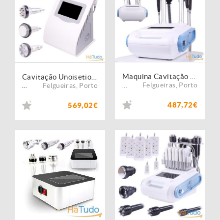
Maquina Cavitação Multifunções 5 em 1 -Radio Frequencia 3D
Cavitação Unoisetion + RFrequencia Smart 3D + Vacuo + Infravermelho
Felgueiras
,
Porto
Felgueiras
,
Porto
...
...
487,72€
569,02€