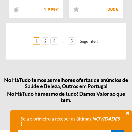
300€
1.999€
1
2
3
...
5
Seguinte
No HáTudo temos as melhores ofertas de anúncios de
Saúde e Beleza, Outros em Portugal
No HáTudo há mesmo de tudo! Damos Valor ao que
tem.
Seja o primeiro a receber as últimas
NOVIDADES
!