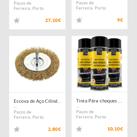
Paços de
Paços de
Ferreira
,
Porto
Ferreira
,
Porto
9€
27,10€
Tinta Pára-choques e Retrovisores
Escova de Aço Cilíndrica com Espigão
...
...
Paços de
Paços de
Ferreira
,
Porto
Ferreira
,
Porto
10,10€
2,80€