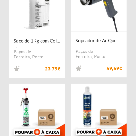
Soprador de Ar Quente Thermal 1600
Saco de 1Kg com Cola Multiusos Eco-T - 12 mm
...
...
Paços de
Paços de
Ferreira
,
Porto
Ferreira
,
Porto
59,69€
23,79€