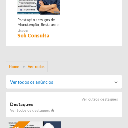
Prestação serviços de
Manutenção, Restauro e
Remodelação de
Lisboa
imóveis!
Sob Consulta
Home
Ver todos
Ver todos os anúncios
Ver outros destaques
Destaques
Ver todos os destaques