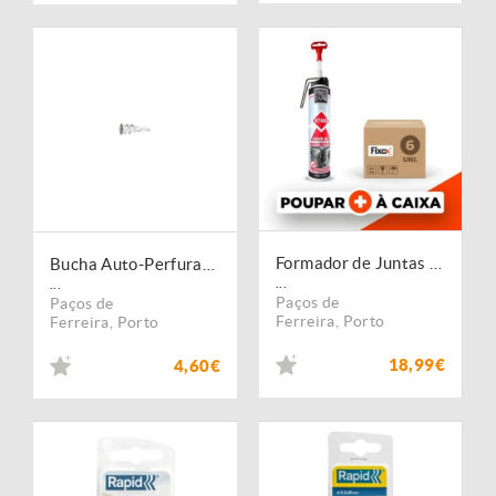
Formador de Juntas ?Sensor Safe? (Silicone)
Bucha Auto-Perfurante - Blister 20 Un.
...
...
Paços de
Paços de
Ferreira
,
Porto
Ferreira
,
Porto
18,99€
4,60€