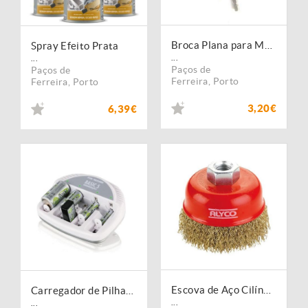
Broca Plana para Madeira
Spray Efeito Prata
...
...
Paços de
Paços de
Ferreira
,
Porto
Ferreira
,
Porto
3,20€
6,39€
Escova de Aço Cilíndrica
Carregador de Pilhas Basic 5 plus
...
...