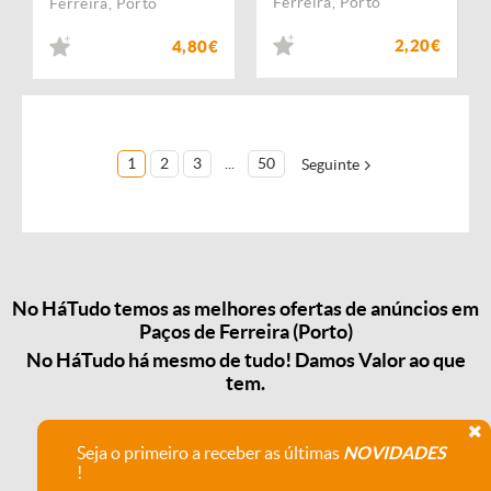
Ferreira
,
Porto
Ferreira
,
Porto
2,20€
4,80€
1
2
3
...
50
Seguinte
No HáTudo temos as melhores ofertas de anúncios em
Paços de Ferreira (Porto)
No HáTudo há mesmo de tudo! Damos Valor ao que
tem.
Seja o primeiro a receber as últimas
NOVIDADES
!