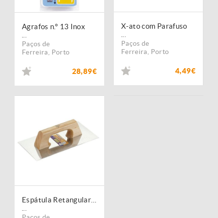
X-ato com Parafuso
Agrafos n.º 13 Inox
...
...
Paços de
Paços de
Ferreira
,
Porto
Ferreira
,
Porto
4,49€
28,89€
Espátula Retangular em Inox
...
Paços de