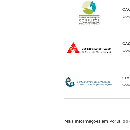
CAC
www
CAS
www
CIM
www
Mais informações em Portal do