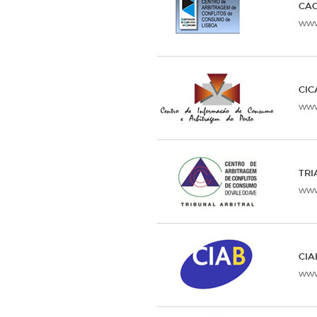
CAC
www
CIC
www
TRI
www
CIA
www