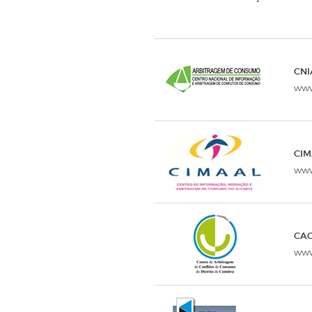
CNI
www
CIM
www
CAC
www