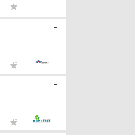
...
...