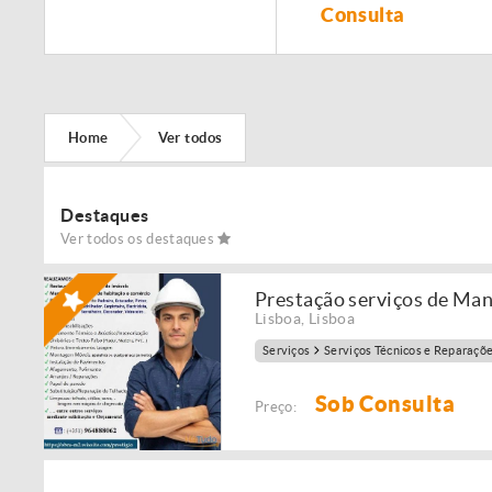
Remodelação de
Consulta
imóveis!
Home
Ver todos
Destaques
Ver todos os destaques
Prestação serviços de Ma
Lisboa
,
Lisboa
Serviços
Serviços Técnicos e Reparaçõ
Sob Consulta
Preço: