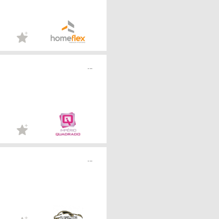
...
...