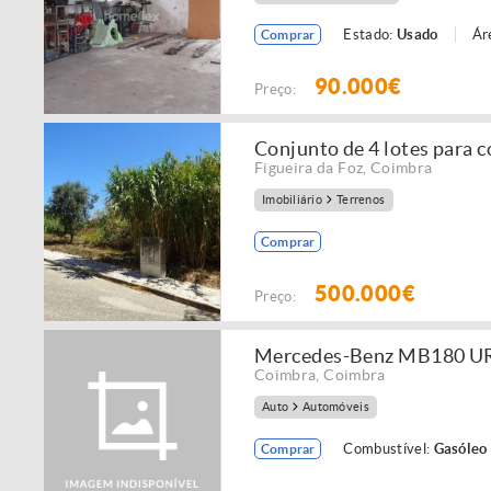
Estado:
Usado
Ár
Comprar
90.000€
Preço:
Conjunto de 4 lotes para c
Figueira da Foz
,
Coimbra
Imobiliário
Terrenos
Comprar
500.000€
Preço:
Mercedes-Benz MB180 
Coimbra
,
Coimbra
Auto
Automóveis
Combustível:
Gasóleo
Comprar