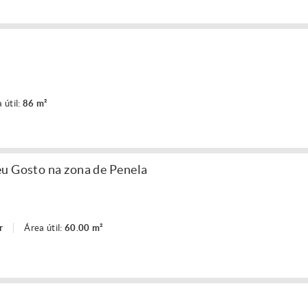
 útil:
86 m²
u Gosto na zona de Penela
r
Área útil:
60.00 m²