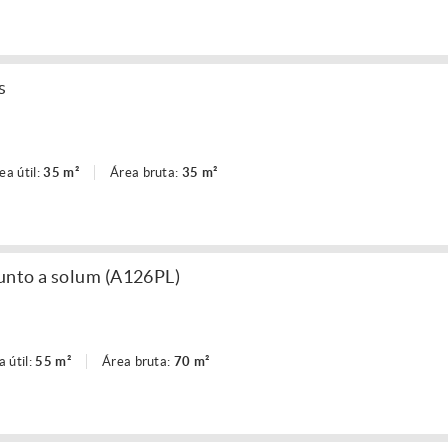
s
ea útil:
35 m²
Área bruta:
35 m²
unto a solum (A126PL)
a útil:
55 m²
Área bruta:
70 m²