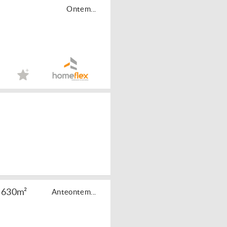
Ontem...
m 630m²
Anteontem...