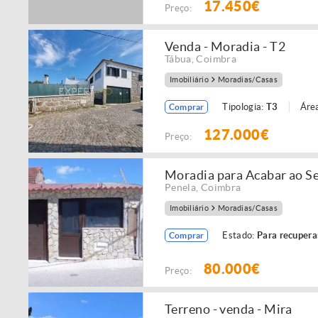
17.450€
Preço:
Venda - Moradia - T2
Tábua
,
Coimbra
Imobiliário
Moradias/Casas
Tipologia:
T3
Área
Comprar
127.000€
Preço:
Moradia para Acabar ao Se
Penela
,
Coimbra
Imobiliário
Moradias/Casas
Estado:
Para recupera
Comprar
80.000€
Preço:
Terreno - venda - Mira