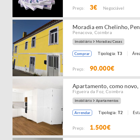
3€
Preço:
Negociável
Moradia em Chelinho, Pe
Penacova
,
Coimbra
Imobiliário
Moradias/Casas
Tipologia:
T3
Área
Comprar
90.000€
Preço:
Apartamento, como novo, p
Figueira da Foz
,
Coimbra
Imobiliário
Apartamentos
Tipologia:
T2
Est
Arrendar
1.500€
Preço: