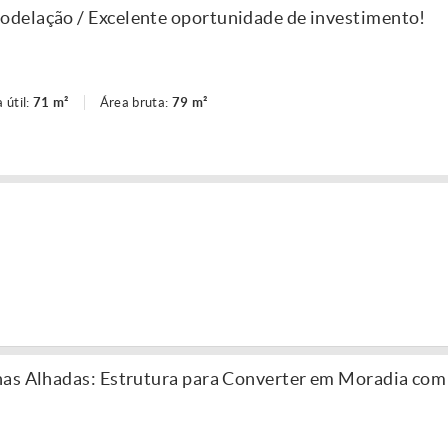
delação / Excelente oportunidade de investimento!
 útil:
71 m²
Área bruta:
79 m²
nas Alhadas: Estrutura para Converter em Moradia co