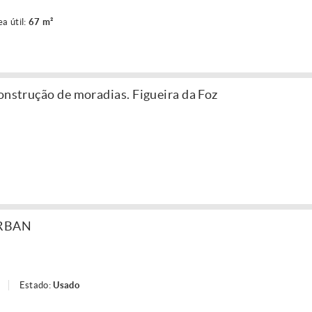
ea útil:
67 m²
onstrução de moradias. Figueira da Foz
URBAN
Estado:
Usado