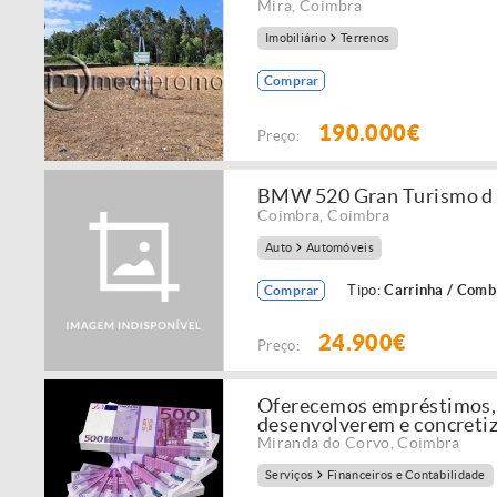
Mira
,
Coimbra
Imobiliário
Terrenos
Comprar
190.000€
Preço:
BMW 520 Gran Turismo d 
Coimbra
,
Coimbra
Auto
Automóveis
Tipo:
Carrinha / Comb
Comprar
24.900€
Preço:
Oferecemos empréstimos, c
desenvolverem e concretiz
Miranda do Corvo
,
Coimbra
Serviços
Financeiros e Contabilidade