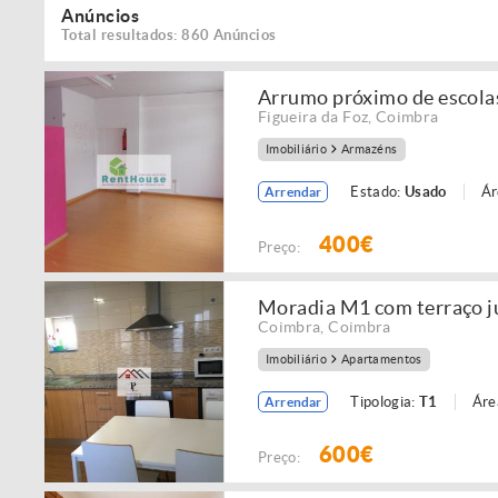
Anúncios
Total resultados: 860 Anúncios
Arrumo próximo de escola
Figueira da Foz
,
Coimbra
Imobiliário
Armazéns
Estado:
Usado
Ár
Arrendar
400€
Preço:
Moradia M1 com terraço j
Coimbra
,
Coimbra
Imobiliário
Apartamentos
Tipologia:
T1
Áre
Arrendar
600€
Preço: