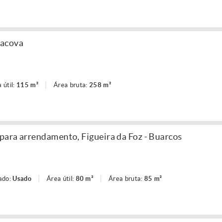
nacova
 útil:
115 m²
Área bruta:
258 m²
ara arrendamento, Figueira da Foz - Buarcos
ado:
Usado
Área útil:
80 m²
Área bruta:
85 m²