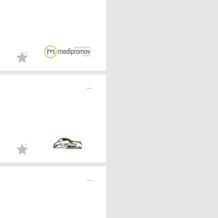
...
...