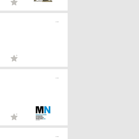
...
...
...