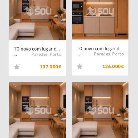
T0 novo com lugar de garagem | Lordelo, Paredes
T0 novo com lugar de garagem | Lordelo, Paredes
Paredes
,
Porto
Paredes
,
Porto
...
...
136.000€
137.000€