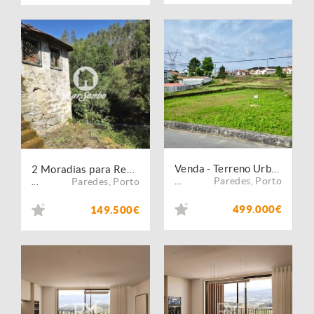
Venda - Terreno Urbano
2 Moradias para Restauro com Vistas para o Rio Ferreira em Lordelo, Paredes
Paredes
,
Porto
Paredes
,
Porto
...
...
499.000€
149.500€