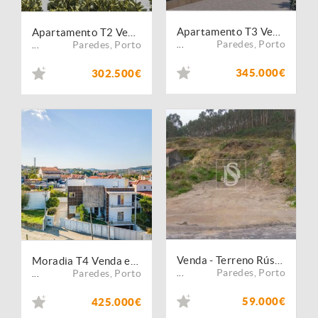
Apartamento T3 Venda em Lordelo,Paredes
Apartamento T2 Venda em Lordelo,Paredes
Paredes
,
Porto
Paredes
,
Porto
...
...
345.000€
302.500€
Venda - Terreno Rústico
Moradia T4 Venda em Rebordosa,Paredes
Paredes
,
Porto
Paredes
,
Porto
...
...
59.000€
425.000€