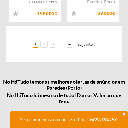
Paredes
,
Porto
Paredes
,
Porto
...
...
89.000€
159.000€
1
2
3
...
4
Seguinte
No HáTudo temos as melhores ofertas de anúncios em
Paredes (Porto)
No HáTudo há mesmo de tudo! Damos Valor ao que
tem.
Seja o primeiro a receber as últimas
NOVIDADES
!