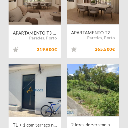
APARTAMENTO T2 | BALTAR, PAREDES
APARTAMENTO T3 | BALTAR, PAREDES
Paredes
,
Porto
Paredes
,
Porto
...
...
265.500€
319.500€
2 lotes de terreno para construção de 2 moradias em Paredes - Cête
T1 + 1 com terraço no centro de Paredes