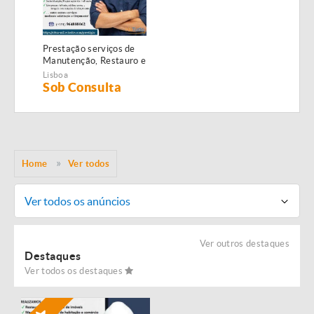
Prestação serviços de
Manutenção, Restauro e
Remodelação de
Lisboa
imóveis!
Sob Consulta
Home
Ver todos
Ver todos os anúncios
Ver outros destaques
Destaques
Ver todos os destaques