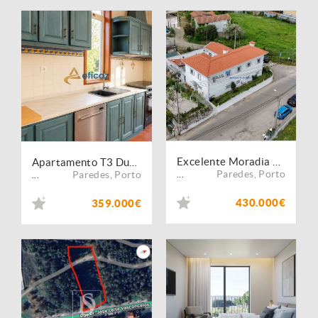
Excelente Moradia T3 em Gandra
Apartamento T3 Duplex em Vandoma, Paredes
Paredes
,
Porto
Paredes
,
Porto
...
...
430.000€
359.000€