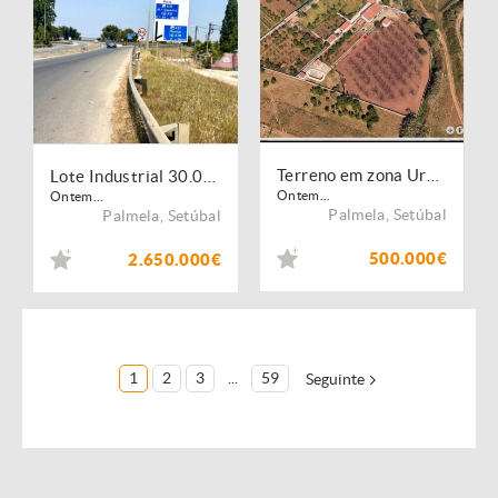
Terreno em zona Urbana com Cerca de 5.000 m² à Venda | Baixa de Palmela, Setúbal
Lote Industrial 30.000 m² | Palmela | Construção 11.900 m².
Ontem...
Ontem...
Palmela
,
Setúbal
Palmela
,
Setúbal
500.000€
2.650.000€
1
2
3
...
59
Seguinte