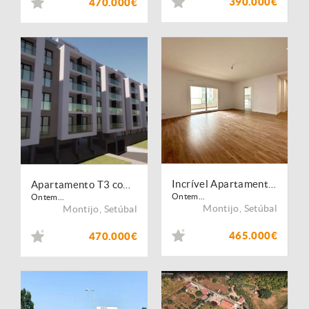
390.000€
470.000€
Incrível Apartamento T3 com Parqueamento
Apartamento T3 com Parqueamento e Varanda com churrasqueira
Ontem...
Ontem...
Montijo
,
Setúbal
Montijo
,
Setúbal
465.000€
470.000€