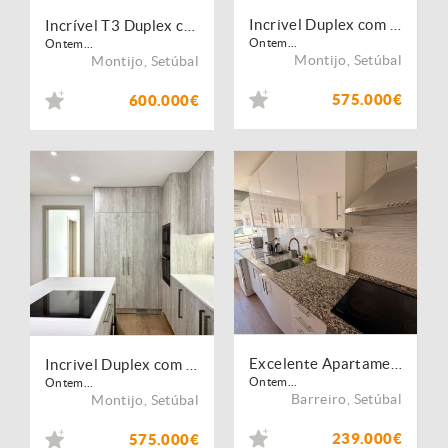
Incrivel Duplex com 292m2
Incrível T3 Duplex c/ Terraço Grande e Garagem
Ontem...
Ontem...
Montijo
,
Setúbal
Montijo
,
Setúbal
575.000€
600.000€
Excelente Apartamento T2 Rés de Chão, todo remodelado ao pé do Continente Bom dia
Incrivel Duplex com 292m2
Ontem...
Ontem...
Barreiro
,
Setúbal
Montijo
,
Setúbal
239.000€
575.000€