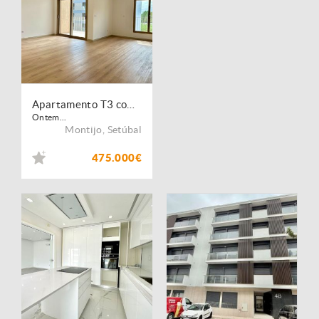
Apartamento T3 com 2 Lugares de Parqueamento e Varandas
Ontem...
Montijo
,
Setúbal
475.000€