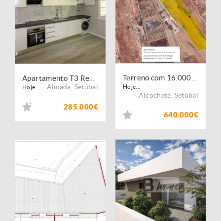
Terreno com 16.000m2 | Alcochete
Apartamento T3 Remodelado | Laranjeiro
Almada
,
Setúbal
Hoje...
Hoje...
Alcochete
,
Setúbal
285.000€
640.000€