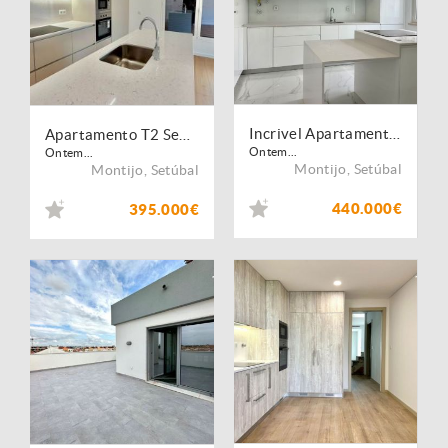
Incrivel Apartamento T2 com Varanda, Garagem e Arrecadação
Apartamento T2 Semi-Novo, Coz. Equipada, Lavandaria, Empreendimento Villa Lusa | Montijo
Ontem...
Ontem...
Montijo
,
Setúbal
Montijo
,
Setúbal
440.000€
395.000€