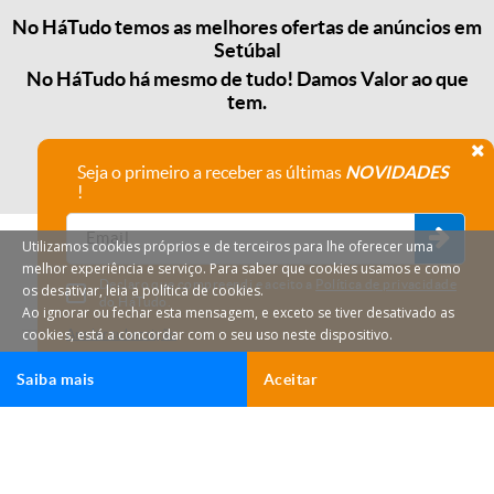
No HáTudo temos as melhores ofertas de anúncios em
Setúbal
No HáTudo há mesmo de tudo! Damos Valor ao que
tem.
Seja o primeiro a receber as últimas
NOVIDADES
!
Utilizamos cookies próprios e de terceiros para lhe oferecer uma
melhor experiência e serviço. Para saber que cookies usamos e como
Declaro que compreendi e aceito a
Política de privacidade
os desativar, leia a política de cookies.
do HáTudo.
Ao ignorar ou fechar esta mensagem, e exceto se tiver desativado as
cookies, está a concordar com o seu uso neste dispositivo.
Anular subscrição
Saiba mais
Aceitar
HáTudo © 2026 Todos os direitos reservados.