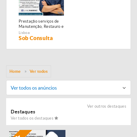
Prestação serviços de
Manutenção, Restauro e
Remodelação de
Lisboa
imóveis!
Sob Consulta
Home
Ver todos
Ver todos os anúncios
Ver outros destaques
Destaques
Ver todos os destaques