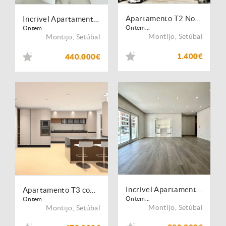
Apartamento T2 Novo a Estrear | Cozinha Equipada | Empreendimento Villa Lusa | Montijo
Incrivel Apartamento T2 com Varanda, Garagem e Arrecadação
Ontem...
Ontem...
Montijo
,
Setúbal
Montijo
,
Setúbal
1.400€
440.000€
Incrivel Apartamento T2 com Varanda, e Arrecadação
Apartamento T3 com Parqueamento e Varanda com churrasqueira
Ontem...
Ontem...
Montijo
,
Setúbal
Montijo
,
Setúbal