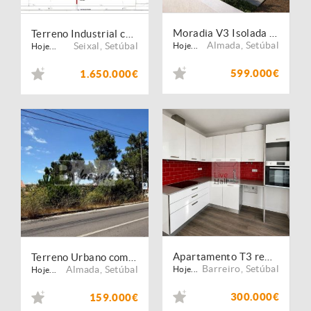
Moradia V3 Isolada de Arquitetura Moderna - Charneca de Caparica
Terreno Industrial com projeto aprovado | Seixal
Almada
,
Setúbal
Seixal
,
Setúbal
Hoje...
Hoje...
599.000€
1.650.000€
Apartamento T3 remodelado com varanda junto à zona ribeirinha do Barreiro
Terreno Urbano com projeto de construção | Excelente Localização entre Charneca de Caparica e Vale Milhaços
Barreiro
,
Setúbal
Almada
,
Setúbal
Hoje...
Hoje...
300.000€
159.000€