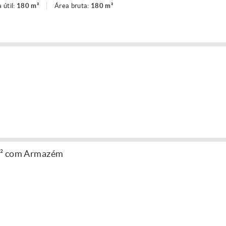
 útil:
180 m²
Área bruta:
180 m²
m² com Armazém