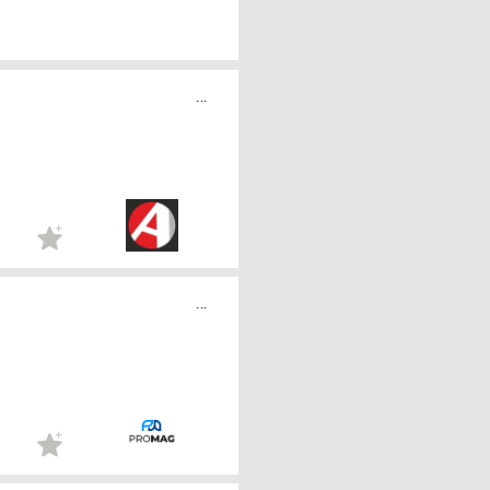
...
...