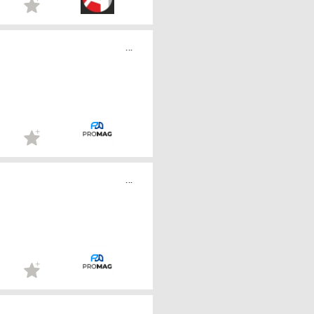
...
...
...