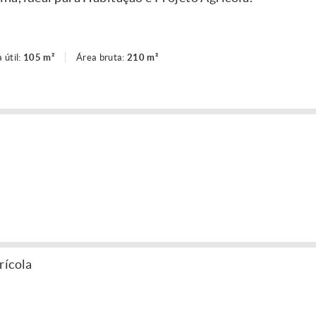
 útil:
105 m²
Área bruta:
210 m²
rícola