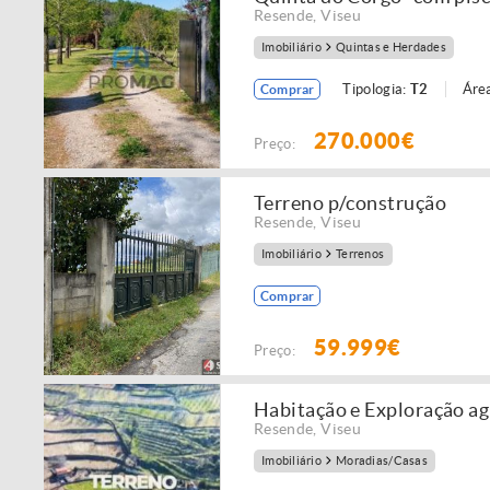
Resende
,
Viseu
Imobiliário
Quintas e Herdades
Tipologia:
T2
Área
Comprar
270.000€
Preço:
Terreno p/construção
Resende
,
Viseu
Imobiliário
Terrenos
Comprar
59.999€
Preço:
Habitação e Exploração ag
Resende
,
Viseu
Imobiliário
Moradias/Casas