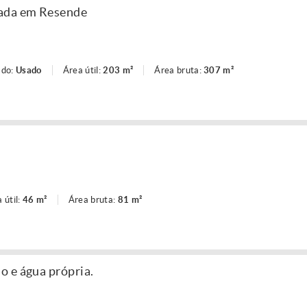
lada em Resende
ado:
Usado
Área útil:
203 m²
Área bruta:
307 m²
 útil:
46 m²
Área bruta:
81 m²
 e água própria.