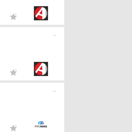
...
...