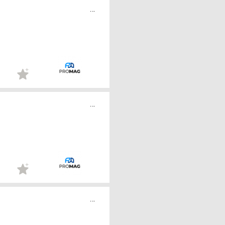
...
...
...