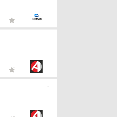
...
...