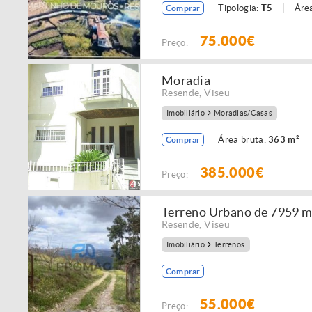
Tipologia:
T5
Área
Comprar
75.000€
Preço:
Moradia
Resende
,
Viseu
Imobiliário
Moradias/Casas
Área bruta:
363 m²
Comprar
385.000€
Preço:
Terreno Urbano de 7959 
Resende
,
Viseu
Imobiliário
Terrenos
Comprar
55.000€
Preço: