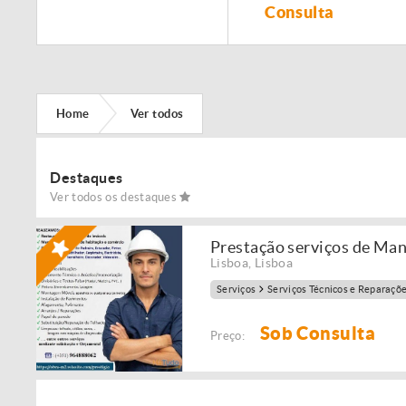
Remodelação de
Consulta
imóveis!
Home
Ver todos
Destaques
Ver todos os destaques
Prestação serviços de Ma
Lisboa
,
Lisboa
Serviços
Serviços Técnicos e Reparaçõ
Sob Consulta
Preço: