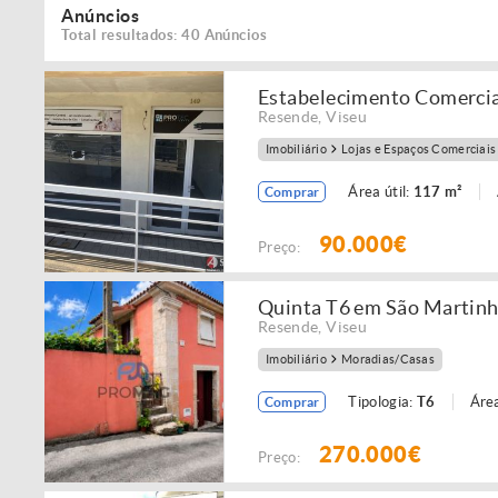
Anúncios
Total resultados: 40 Anúncios
Estabelecimento Comercia
Resende
,
Viseu
Imobiliário
Lojas e Espaços Comerciais
Área útil:
117 m²
Comprar
90.000€
Preço:
Quinta T6 em São Martin
Resende
,
Viseu
Imobiliário
Moradias/Casas
Tipologia:
T6
Área
Comprar
270.000€
Preço: