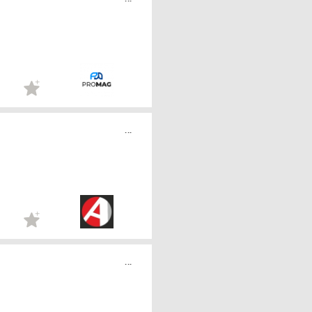
...
...