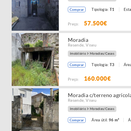
Tipologia:
T1
Est
Comprar
57.500€
Preço:
Moradia
Resende
,
Viseu
Imobiliário
Moradias/Casas
Tipologia:
T3
Área
Comprar
160.000€
Preço:
Moradia c/terreno agrícol
Resende
,
Viseu
Imobiliário
Moradias/Casas
Área útil:
96 m²
Á
Comprar