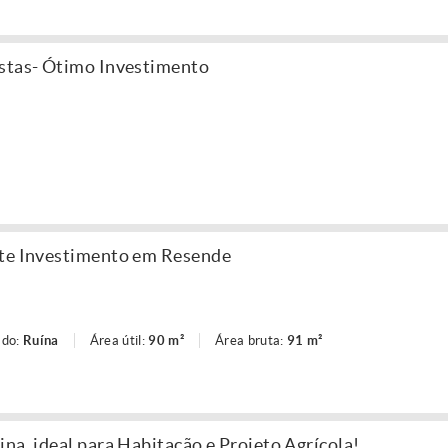
istas- Ótimo Investimento
nte Investimento em Resende
ado:
Ruína
Área útil:
90 m²
Área bruta:
91 m²
na, ideal para Habitação e Projeto Agrícola!