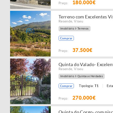
180.000€
Preço:
Terreno com Excelentes V
Resende
,
Viseu
Imobiliário
Terrenos
Comprar
37.500€
Preço:
Quinta do Valado- Excele
Resende
,
Viseu
Imobiliário
Quintas e Herdades
Tipologia:
T1
Est
Comprar
270.000€
Preço:
Quinta do Corgo- com pisci