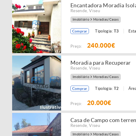
Encantadora Moradia Iso
Resende
,
Viseu
Imobiliário
Moradias/Casas
Tipologia:
T3
Est
Comprar
240.000€
Preço:
Moradia para Recuperar
Resende
,
Viseu
Imobiliário
Moradias/Casas
Tipologia:
T2
Área
Comprar
20.000€
Preço:
Casa de Campo com terreno
Resende
,
Viseu
Imobiliário
Moradias/Casas