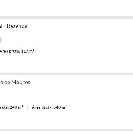
l - Resende
Área bruta:
117 m²
ho de Mouros
 útil:
240 m²
Área bruta:
548 m²