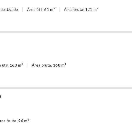
ado:
Usado
Área útil:
61 m²
Área bruta:
121 m²
 útil:
160 m²
Área bruta:
160 m²
a
rea bruta:
96 m²