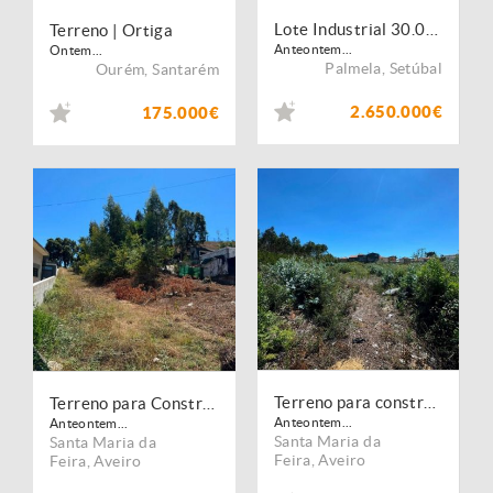
Lote Industrial 30.000 m² | Palmela | Construção 11.900 m².
Terreno | Ortiga
Anteontem...
Ontem...
Palmela
,
Setúbal
Ourém
,
Santarém
2.650.000€
175.000€
Terreno para construção com 5600m2
Terreno para Construção com 1.440 m²
Anteontem...
Anteontem...
Santa Maria da
Santa Maria da
Feira
,
Aveiro
Feira
,
Aveiro