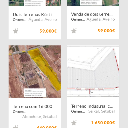
Venda de dois terrenos em Fermentelos - Águeda
Dois Terrenos Rústicos à Venda em Fermentelos ? Excelente Oportunidade de Investimento
Águeda
,
Aveiro
Águeda
,
Aveiro
Ontem...
Ontem...
59.000€
59.000€
Terreno Industrial com projeto aprovado | Seixal
Terreno com 16.000m2 | Alcochete
Seixal
,
Setúbal
Ontem...
Ontem...
Alcochete
,
Setúbal
1.650.000€
640.000€