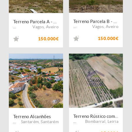
Terreno Parcela B - Urbano Gafanha Boa Hora
Terreno Parcela A - Urbano Gafanha Boa Hora
Vagos
,
Aveiro
Vagos
,
Aveiro
...
...
150.000€
150.000€
Terreno Rústico com 7.280 m2 - Carvalhal, Bombarral
Terreno Alcanhões
Bombarral
,
Leiria
Santarém
,
Santarém
...
...