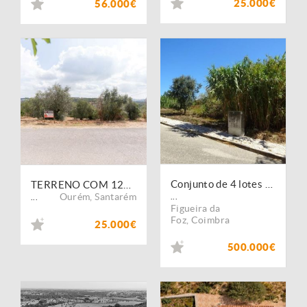
25.000€
56.000€
Conjunto de 4 lotes para construção de moradias. Figueira da Foz
TERRENO COM 1200 m² NO CANEIRO (OURÉM)
Ourém
,
Santarém
...
...
Figueira da
Foz
,
Coimbra
25.000€
500.000€