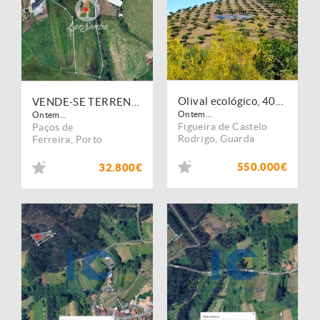
Olival ecológico, 400.000m2, em Barca dAlva. Portugal, Figueira de Castelo Rodrigo.
VENDE-SE TERRENO AGRICOLA CARVALHOSA, PAÇOS DE FERREIRA
Ontem...
Ontem...
Figueira de Castelo
Paços de
Rodrigo
,
Guarda
Ferreira
,
Porto
550.000€
32.800€