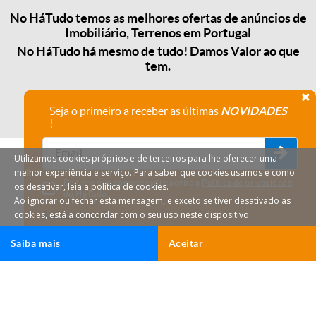
No HáTudo temos as melhores ofertas de anúncios de
Imobiliário, Terrenos em Portugal
No HáTudo há mesmo de tudo! Damos Valor ao que
tem.
Seja o primeiro a receber as últimas
NOVIDADES
!
Utilizamos cookies próprios e de terceiros para lhe oferecer uma
melhor experiência e serviço. Para saber que cookies usamos e como
Declaro que compreendi e aceito a
Política de privacidade
os desativar, leia a política de cookies.
do HáTudo.
Ao ignorar ou fechar esta mensagem, e exceto se tiver desativado as
cookies, está a concordar com o seu uso neste dispositivo.
Anular subscrição
Saiba mais
Aceitar
HáTudo © 2026 Todos os direitos reservados.