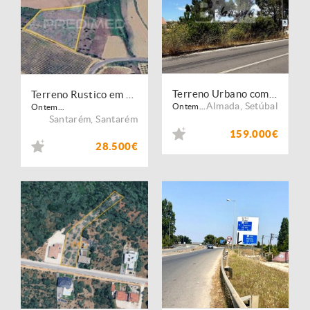
Terreno Urbano com projeto de construção | Excelente Localização entre Charneca de Caparica e Vale Milhaços
Terreno Rustico em Moçarria/Santarém
Almada
,
Setúbal
Ontem...
Ontem...
Santarém
,
Santarém
159.000€
28.500€