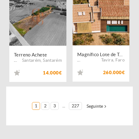
Magnífico Lote de Terreno, c/ 2789m2, p/ construção de Moradia/PROJETO APROVADO/Estorninhos/Cabanas de Tavira
Terreno Achete
Tavira
,
Faro
Santarém
,
Santarém
...
...
260.000€
14.000€
1
2
3
...
227
Seguinte