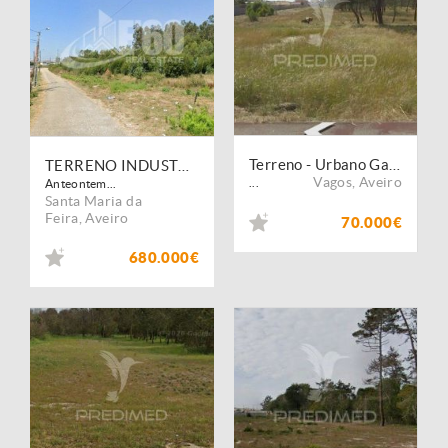
Terreno - Urbano Gafanha Boa Hora
TERRENO INDUSTRIAL STA MARIA DA FEIRA
Vagos
,
Aveiro
...
Anteontem...
Santa Maria da
Feira
,
Aveiro
70.000€
680.000€