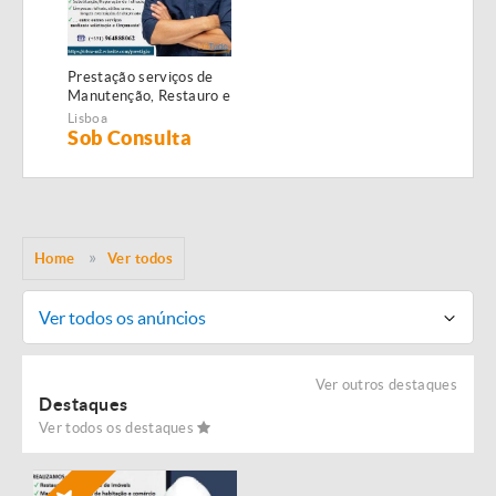
Prestação serviços de
Manutenção, Restauro e
Remodelação de
Lisboa
imóveis!
Sob Consulta
Home
Ver todos
Ver todos os anúncios
Ver outros destaques
Destaques
Ver todos os destaques