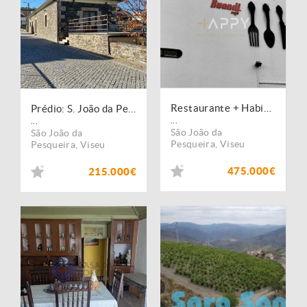
Restaurante + Habitação T3 em Ervedosa do Douro
Prédio: S. João da Pesqueira
...
...
São João da
São João da
Pesqueira
,
Viseu
Pesqueira
,
Viseu
475.000€
215.000€