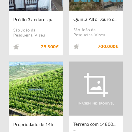
Quinta Alto Douro com Vinhas- São João Pesqueira
Prédio 3 andares para Investimento
...
...
São João da
São João da
Pesqueira
,
Viseu
Pesqueira
,
Viseu
700.000€
79.500€
Terreno com 14800m2, Vista para Rio Douro
Propriedade de 14ha com Vinha no Douro. Portugal, S. João da Pesqueira, Douro.
...
...