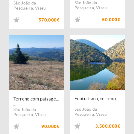
São João da
São João da
Pesqueira
,
Viseu
Pesqueira
,
Viseu
50.000€
570.000€
Ecoturismo, terreno, projeto, no Douro Superior. Portugal, S. João da Pesqueira
Terreno com paisagem para a Vila
...
...
São João da
São João da
Pesqueira
,
Viseu
Pesqueira
,
Viseu
3.500.000€
90.000€