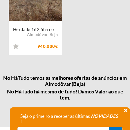
Herdade 162,5ha no Alentejo. Portugal, Beja, Almodôvar
Almodôvar
,
Beja
...
940.000€
No HáTudo temos as melhores ofertas de anúncios em
Almodôvar (Beja)
No HáTudo há mesmo de tudo! Damos Valor ao que
tem.
Seja o primeiro a receber as últimas
NOVIDADES
!