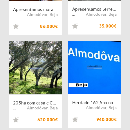
Apresentamos terreno Urbano em aldeia dos Fernandes.
Apresentamos moradia em aldeia dos palheiros, Almodôvar
Almodôvar
,
Beja
Almodôvar
,
Beja
...
...
35.000€
86.000€
Herdade 162,5ha no Alentejo. Portugal, Beja, Almodôvar.
205ha com casa e CORTIÇA, na Serra do Caldeirão. Portugal, Beja, Almodôvar.
Almodôvar
,
Beja
Almodôvar
,
Beja
...
...
940.000€
620.000€