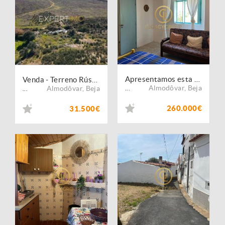
Apresentamos esta fantástica moradia em Almodôvar, Alentejo
Venda - Terreno Rústico
Almodôvar
,
Beja
Almodôvar
,
Beja
...
...
260.000€
31.500€