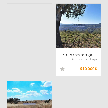
170HA com cortiça e casa na Serra do Caldeirão. Portugal. Alentejo, Amodôvar.
Almodôvar
,
Beja
...
510.000€