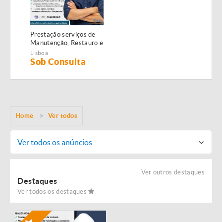
Prestação serviços de
Manutenção, Restauro e
Remodelação de
Lisboa
imóveis!
Sob Consulta
Home
Ver todos
Ver todos os anúncios
Ver outros destaques
Destaques
Ver todos os destaques