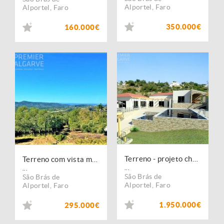
Alportel
,
Faro
Alportel
,
Faro
350.000€
160.000€
Terreno - projeto chave na mão para moradia c/ cave, garagem e piscina
Terreno com vista mar a 5 minutos - de S. Brás de Alportel
...
...
São Brás de
São Brás de
Alportel
,
Faro
Alportel
,
Faro
1.950.000€
295.000€