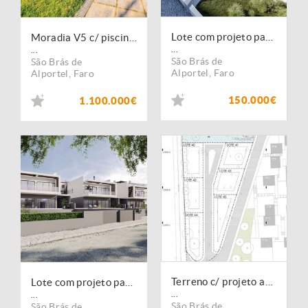
Lote com projeto para moradia - S. Brás de Alportel
Moradia V5 c/ piscina e garagem, S.Brás Alportel, Algarve
...
...
São Brás de
São Brás de
Alportel
,
Faro
Alportel
,
Faro
150.000€
1.100.000€
Terreno c/ projeto aprovado para construção de 6 moradias - S. Brás de Alportel
Lote com projeto para moradia - S. Brás de Alportel
...
...
São Brás de
São Brás de