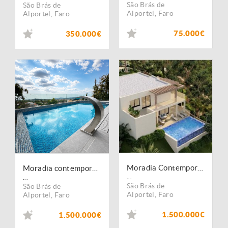
São Brás de
São Brás de
Alportel
,
Faro
Alportel
,
Faro
75.000€
350.000€
Moradia Contemporânea V5 - São Brás de Alportel
Moradia contemporânea com 5 suites, elevador e piscina aquecida em São Brás de Alportel
...
...
São Brás de
São Brás de
Alportel
,
Faro
Alportel
,
Faro
1.500.000€
1.500.000€