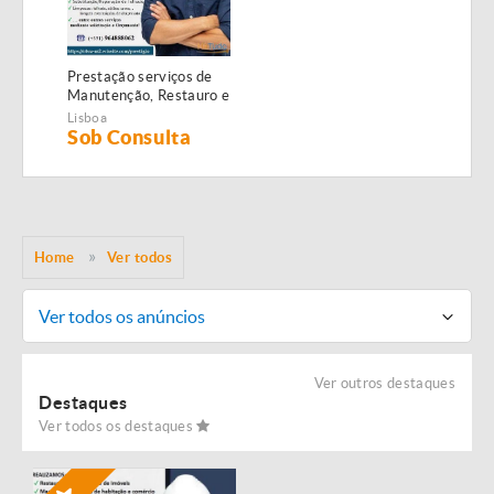
Prestação serviços de
Manutenção, Restauro e
Remodelação de
Lisboa
imóveis!
Sob Consulta
Home
Ver todos
Ver todos os anúncios
Ver outros destaques
Destaques
Ver todos os destaques