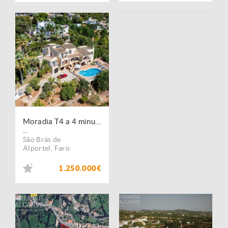
Moradia T4 a 4 minutos do centro de S. Brás com piscina
...
São Brás de
Alportel
,
Faro
1.250.000€