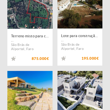
Lote para construção de moradia V4 - S. Brás de Alportel
Terreno misto para construção de urbanização de moradias
...
...
São Brás de
São Brás de
Alportel
,
Faro
Alportel
,
Faro
195.000€
875.000€