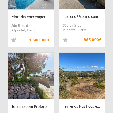
Terreno Urbano com Potencial para Projeto Residencial de Referência
Moradia contemporânea com 5 suites, elevador e piscina aquecida em São Brás de Alportel
...
...
São Brás de
São Brás de
Alportel
,
Faro
Alportel
,
Faro
865.000€
1.500.000€
Terrenos Rústicos em Corotelo | São Brás de Alportel
Terreno com Projeto Aprovado e Estrutura Executada em São Brás de Alportel
...
...