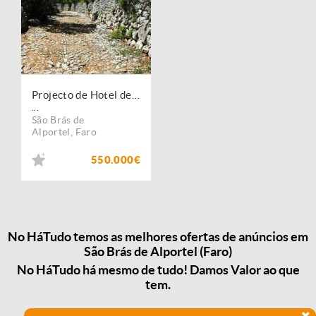
Projecto de Hotel de Luxo - São Brás de Alportel
...
São Brás de
Alportel
,
Faro
550.000€
No HáTudo temos as melhores ofertas de anúncios em
São Brás de Alportel (Faro)
No HáTudo há mesmo de tudo! Damos Valor ao que
tem.