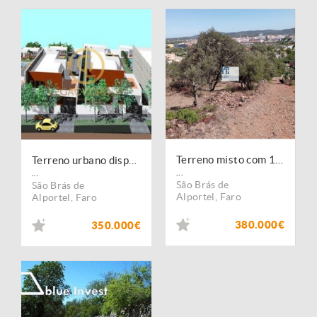
Terreno misto com 1.900m2 e ruína
Terreno urbano disponível para loteamento em São Brás de Alportel
...
...
São Brás de
São Brás de
Alportel
,
Faro
Alportel
,
Faro
380.000€
350.000€