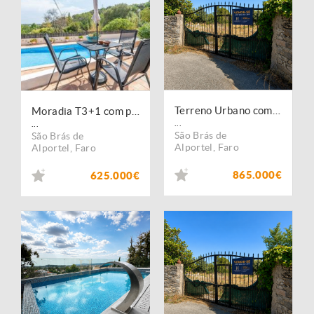
Terreno Urbano com Potencial para Projeto Residencial de Referência
Moradia T3+1 com piscina em S. Brás de Alportel
...
...
São Brás de
São Brás de
Alportel
,
Faro
Alportel
,
Faro
865.000€
625.000€