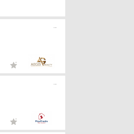
...
...