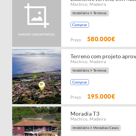
Machico
,
Madeira
Imobiliário
Terrenos
Comprar
580.000€
Preço:
Terreno com projeto apro
Machico
,
Madeira
Imobiliário
Terrenos
Comprar
195.000€
Preço:
Moradia T3
Machico
,
Madeira
Imobiliário
Moradias/Casas