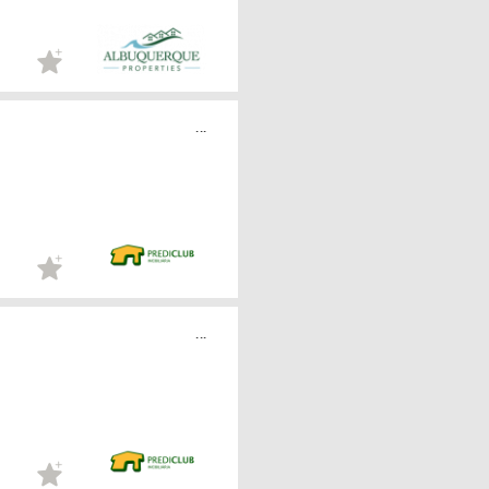
...
...