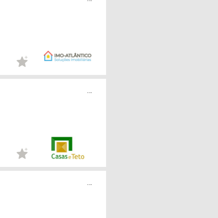
...
...