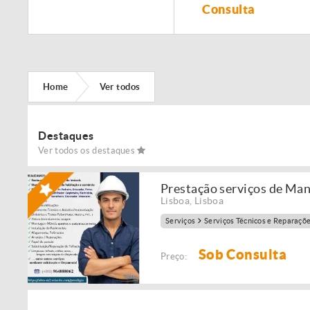
Remodelação de
Consulta
imóveis!
Home
Ver todos
Destaques
Ver todos os destaques
Prestação serviços de Ma
Lisboa
,
Lisboa
Serviços
Serviços Técnicos e Reparaçõ
Sob Consulta
Preço: