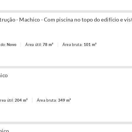
ução - Machico - Com piscina no topo do edifício e vis
ado:
Novo
Área útil:
78 m²
Área bruta:
101 m²
hico
rea útil:
204 m²
Área bruta:
349 m²
hico