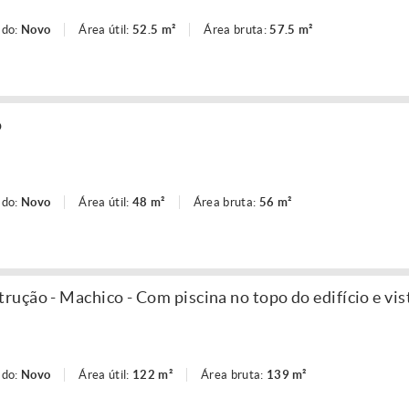
ado:
Novo
Área útil:
52.5 m²
Área bruta:
57.5 m²
o
ado:
Novo
Área útil:
48 m²
Área bruta:
56 m²
ução - Machico - Com piscina no topo do edifício e vis
ado:
Novo
Área útil:
122 m²
Área bruta:
139 m²