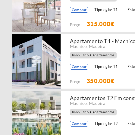
Tipologia:
T1
Est
Comprar
315.000€
Preço:
Apartamento T1 - Machic
Machico
,
Madeira
Imobiliário
Apartamentos
Tipologia:
T1
Est
Comprar
350.000€
Preço:
Apartamentos T2 Em constr
Machico
,
Madeira
Imobiliário
Apartamentos
Tipologia:
T2
Est
Comprar