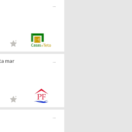
...
ta mar
...
...