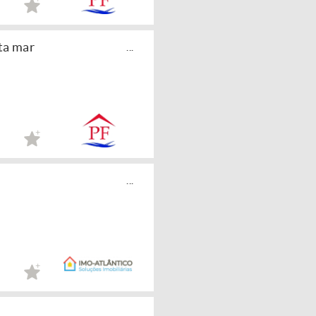
ta mar
...
...
...