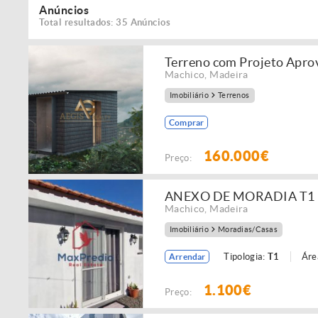
Anúncios
Total resultados: 35 Anúncios
Terreno com Projeto Apro
Machico
,
Madeira
Imobiliário
Terrenos
Comprar
160.000€
Preço:
ANEXO DE MORADIA T1
Machico
,
Madeira
Imobiliário
Moradias/Casas
Tipologia:
T1
Áre
Arrendar
1.100€
Preço: