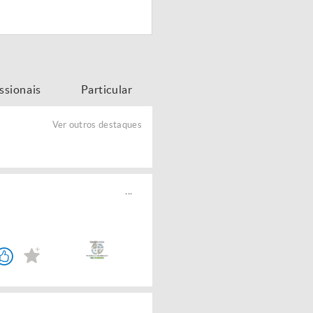
issionais
Particular
Ver outros destaques
...