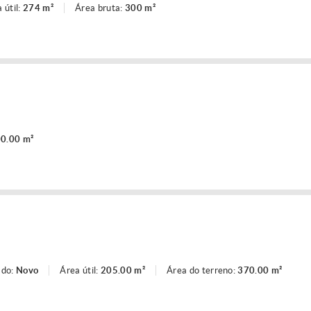
 útil:
274 m²
Área bruta:
300 m²
0.00 m²
ado:
Novo
Área útil:
205.00 m²
Área do terreno:
370.00 m²