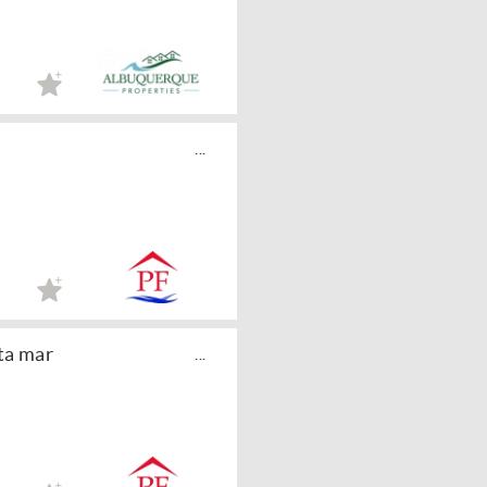
...
ta mar
...