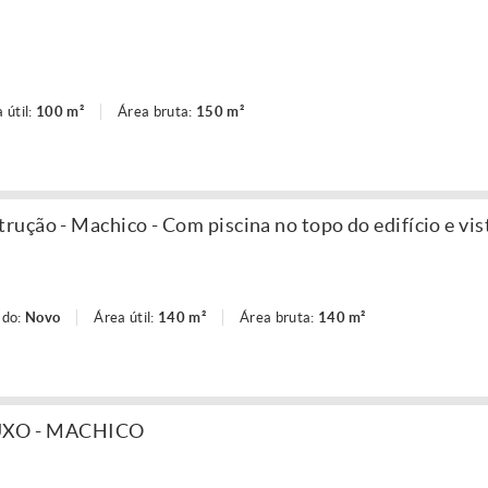
 útil:
100 m²
Área bruta:
150 m²
ução - Machico - Com piscina no topo do edifício e vis
ado:
Novo
Área útil:
140 m²
Área bruta:
140 m²
UXO - MACHICO