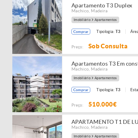
Apartamento T3 Duplex
Machico
,
Madeira
Imobiliário
Apartamentos
Tipologia:
T3
Área
Comprar
Sob Consulta
Preço:
Apartamentos T3 Em constr
Machico
,
Madeira
Imobiliário
Apartamentos
Tipologia:
T3
Est
Comprar
510.000€
Preço:
APARTAMENTO T1 DE L
Machico
,
Madeira
Imobiliário
Apartamentos