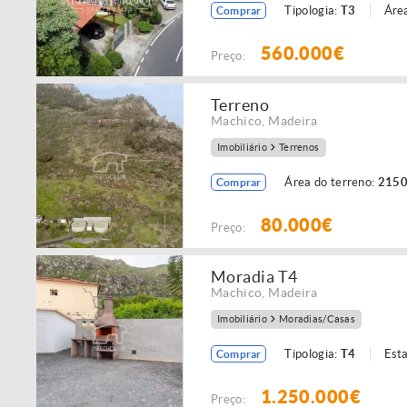
Tipologia:
T3
Área
Comprar
560.000€
Preço:
Terreno
Machico
,
Madeira
Imobiliário
Terrenos
Área do terreno:
2150
Comprar
80.000€
Preço:
Moradia T4
Machico
,
Madeira
Imobiliário
Moradias/Casas
Tipologia:
T4
Est
Comprar
1.250.000€
Preço: