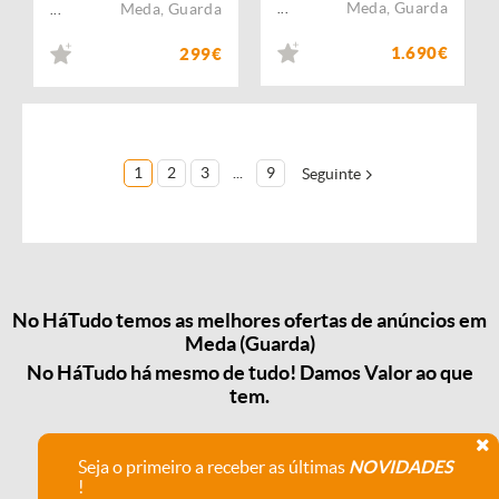
Meda
,
Guarda
Meda
,
Guarda
...
...
1.690€
299€
1
2
3
...
9
Seguinte
No HáTudo temos as melhores ofertas de anúncios em
Meda (Guarda)
No HáTudo há mesmo de tudo! Damos Valor ao que
tem.
Seja o primeiro a receber as últimas
NOVIDADES
!