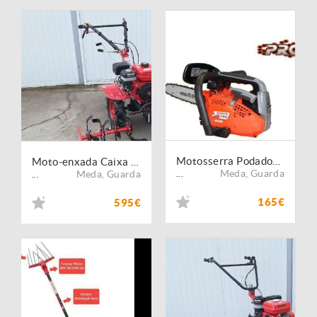
Motosserra Podadora da Marca ANOVA Pro - Campanha
Moto-enxada Caixa 7,5 CV + Rodas 400- 8, Caixa e Embraiagem
Meda
,
Guarda
Meda
,
Guarda
...
...
165€
595€