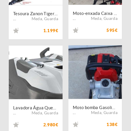
Moto-enxada Caixa 7,5 CV + Rodas 400- 8
Tesoura Zanon Tiger ZT 40 + Drive 300S
Meda
,
Guarda
Meda
,
Guarda
...
...
595€
1.199€
Moto bomba Gasolina - 1 polegada - Campanha
Lavadora Água Quente Comet - KM BASIC 5.12-12/180
Meda
,
Guarda
Meda
,
Guarda
...
...
138€
2.980€