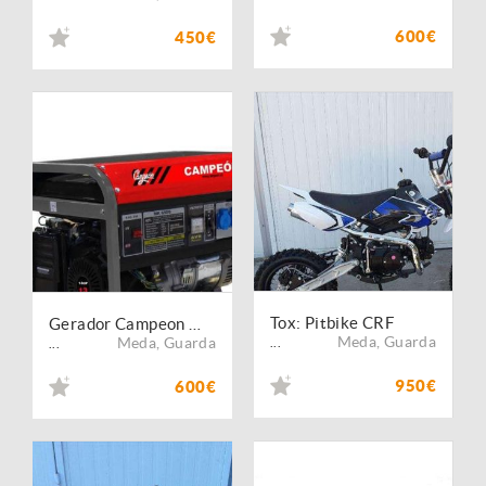
600€
450€
Tox: Pitbike CRF
Gerador Campeon MK 6500 - Monofásico
Meda
,
Guarda
Meda
,
Guarda
...
...
950€
600€