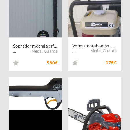
Vendo motobomba , 2 polegadas motor 4 tempos
Soprador mochila cifarelli BL 1200
Meda
,
Guarda
Meda
,
Guarda
...
...
175€
580€