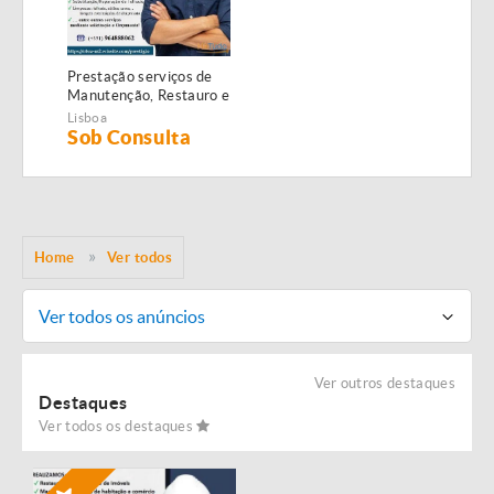
Prestação serviços de
Manutenção, Restauro e
Remodelação de
Lisboa
imóveis!
Sob Consulta
Home
Ver todos
Ver todos os anúncios
Ver outros destaques
Destaques
Ver todos os destaques