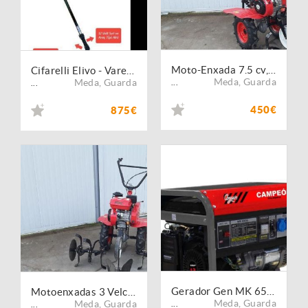
Moto-Enxada 7.5 cv, para agricultura
Cifarelli Elivo - Varejador Telescópico - 800 Watt
Meda
,
Guarda
Meda
,
Guarda
...
...
450€
875€
Gerador Gen MK 6500 - Novo
Motoenxadas 3 Velc. 7.5 Cv, oferta rodas 400x8 e abre regos
Meda
,
Guarda
Meda
,
Guarda
...
...