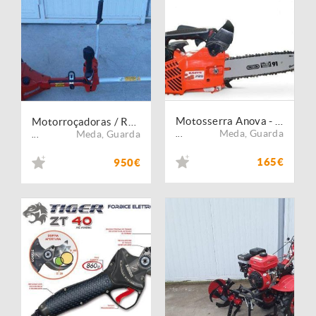
Motosserra Anova - Podadora - Campanha
Motorroçadoras / Roçadoras / Ceifeiras jonsered mc 2256 - Campanha
Meda
,
Guarda
Meda
,
Guarda
...
...
165€
950€