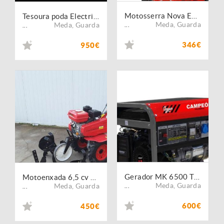
Motosserra Nova EFCO MT 4110 - Campanha
Tesoura poda Electrica Kamikaze Volpi KV 600 - Vinha - Campanha
Meda
,
Guarda
Meda
,
Guarda
...
...
346€
950€
Gerador MK 6500 T - Monofásico
Motoenxada 6,5 cv c/ rodas 400x8 - Novo
Meda
,
Guarda
Meda
,
Guarda
...
...
600€
450€