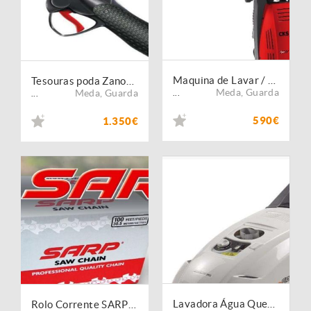
Maquina de Lavar / Lavadora Semi-Proficional Agua Fria CKS 1700
Tesouras poda Zanon Tiger ZT 40 + Drive 300S
Meda
,
Guarda
Meda
,
Guarda
...
...
590€
1.350€
Lavadora Água Quente Comet - Scout 150 Classic
Rolo Corrente SARP para Motosserra