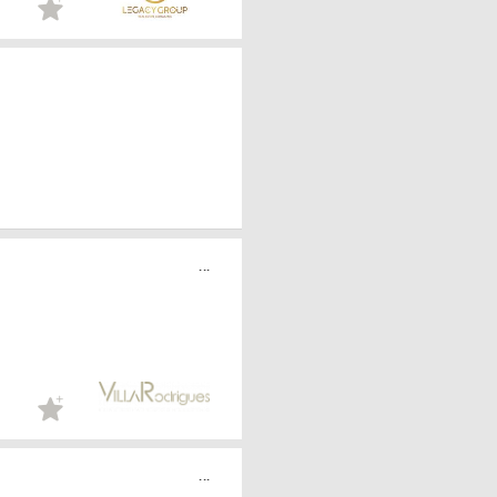
...
...