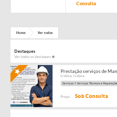
Remodelação de
Consulta
imóveis!
Home
Ver todos
Destaques
Ver todos os destaques
Prestação serviços de Ma
Lisboa
,
Lisboa
Serviços
Serviços Técnicos e Reparaçõ
Sob Consulta
Preço: