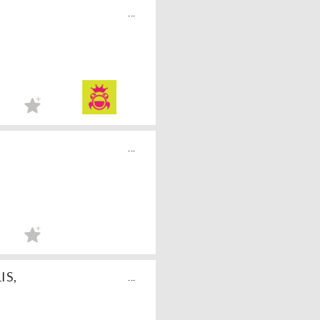
...
...
IS,
...