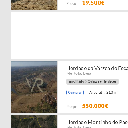
19.500€
Preço:
Herdade da Várzea do Esca
Mértola
,
Beja
Imobiliário
Quintas e Herdades
Área útil:
210 m²
Comprar
550.000€
Preço:
Herdade Montinho do Pas
Mértola
,
Beja