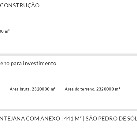
A CONSTRUÇÃO
00 m²
reno para investimento
²
Área bruta:
2320000 m²
Área do terreno:
2320000 m²
TEJANA COM ANEXO | 441 M² | SÃO PEDRO DE SÓL