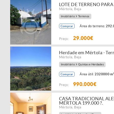
LOTE DE TERRENO PAR
Mértola
,
Beja
Imobiliário
Terrenos
Área do terreno:
292.
Comprar
29.000€
Preço:
Herdade em Mértola - Ter
Mértola
,
Beja
Imobiliário
Quintas e Herdades
Área útil:
2320000 m
Comprar
990.000€
Preço:
CASA TRADICIONAL ALEN
MÉRTOLA 199.000 ?.
Mértola
,
Beja