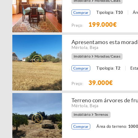
Imobiliário
Moradias/Casas
Tipologia:
T10
Ár
Comprar
199.000€
Preço:
Apresentamos esta moradia
Mértola
,
Beja
Imobiliário
Moradias/Casas
Tipologia:
T2
Est
Comprar
39.000€
Preço:
Terreno com árvores de fru
Mértola
,
Beja
Imobiliário
Terrenos
Área do terreno:
1000
Comprar