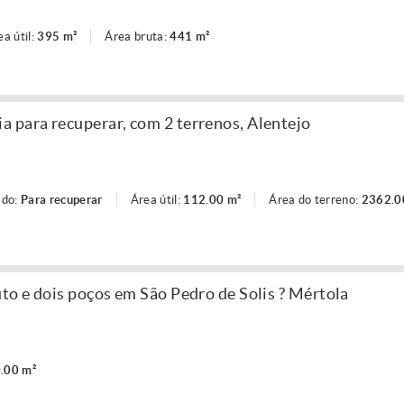
ea útil:
395 m²
Área bruta:
441 m²
 para recuperar, com 2 terrenos, Alentejo
ado:
Para recuperar
Área útil:
112.00 m²
Área do terreno:
2362.0
to e dois poços em São Pedro de Solis ? Mértola
.00 m²