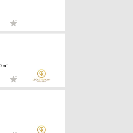
...
0 m²
...