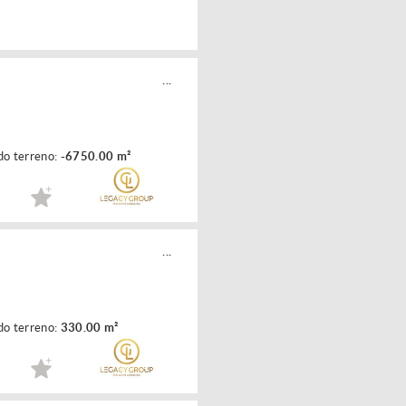
...
do terreno:
-6750.00 m²
...
do terreno:
330.00 m²