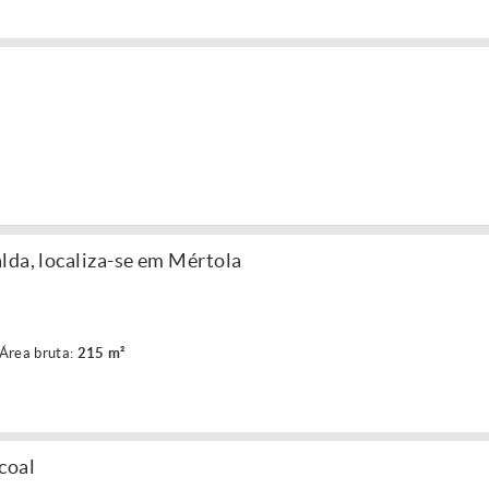
lda, localiza-se em Mértola
Área bruta:
215 m²
coal