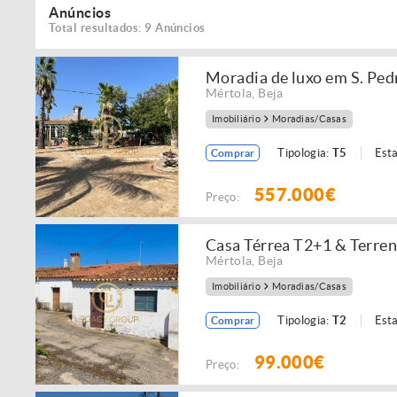
Anúncios
Total resultados: 9 Anúncios
Moradia de luxo em S. Pedr
Mértola
,
Beja
Imobiliário
Moradias/Casas
Tipologia:
T5
Est
Comprar
557.000€
Preço:
Casa Térrea T2+1 & Terren
Mértola
,
Beja
Imobiliário
Moradias/Casas
Tipologia:
T2
Est
Comprar
99.000€
Preço: