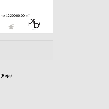
eno:
1220000.00 m²
(Beja)