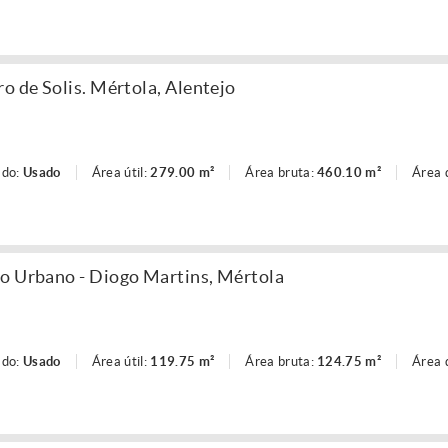
o de Solis. Mértola, Alentejo
ado:
Usado
Área útil:
279.00 m²
Área bruta:
460.10 m²
Área 
o Urbano - Diogo Martins, Mértola
ado:
Usado
Área útil:
119.75 m²
Área bruta:
124.75 m²
Área 