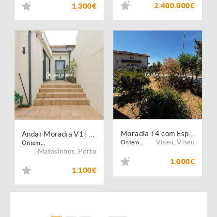
2.400.000€
1.300€
Moradia T4 com Espaço Exterior e Churrasqueira - Abraveses - Viseu
Andar Moradia V1 | Terraço Privativo | Matosinhos Centro
Viseu
,
Viseu
Ontem...
Ontem...
Matosinhos
,
Porto
1.000€
1.100€