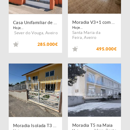
Moradia V3+1 com Ampla Garagem, Terraço e Terreno Rústico em Canedo, Aveiro
Casa Unifamiliar de 2 Pisos com Terraço em Paradela, Aveiro
Hoje...
Hoje...
Santa Maria da
Sever do Vouga
,
Aveiro
Feira
,
Aveiro
285.000€
495.000€
Moradia T5 na Maia
Moradia Isolada T3 com 2.860 m² de Terreno e Garagem em Santa Maria de Lamas ? Aveiro