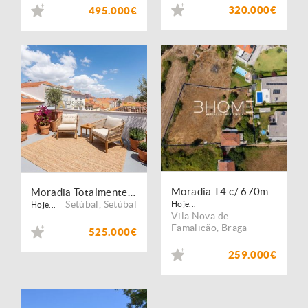
320.000€
495.000€
Moradia T4 c/ 670m2 de quintal + Terreno independente com 1.300m2
Moradia Totalmente Renovada com 3 Pisos ? Garagem e Terraço de 15 m² ? Centro de Setúbal
Setúbal
,
Setúbal
Hoje...
Hoje...
Vila Nova de
Famalicão
,
Braga
525.000€
259.000€