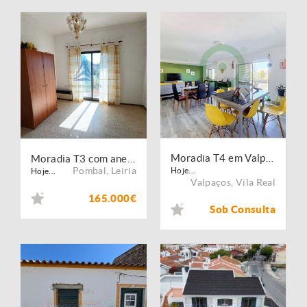
Moradia T4 em Valpaços
Moradia T3 com anexo e quintal
Pombal
,
Leiria
Hoje...
Hoje...
Valpaços
,
Vila Real
165.000€
Sob Consulta