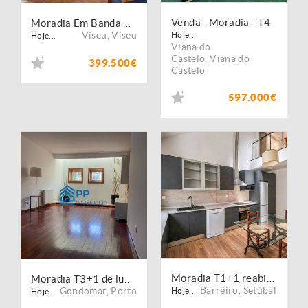
Venda - Moradia - T4
Moradia Em Banda T4 Com Aquecimento e Garagem - Viseu
Viseu
,
Viseu
Hoje...
Hoje...
Viana do
Castelo
,
Viana do
399.500€
Castelo
597.000€
Moradia T1+1 reabilitada com jardim junto à frente ribeirinha do Barreiro
Moradia T3+1 de luxo em Condomínio Fechado
Barreiro
,
Setúbal
Gondomar
,
Porto
Hoje...
Hoje...