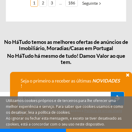
1
2
3
...
186
Seguinte
No HáTudo temos as melhores ofertas de anúncios de
Imobiliário, Moradias/Casas em Portugal
No HáTudo há mesmo de tudo! Damos Valor ao que
tem.
Seja o primeiro a receber as últimas
NOVIDADES
!
Utilizamos cookies próprios e de terceiros para lhe oferecer uma
melhor experiência e serviço. Para saber que cookies usamos e como
Declaro que compreendi e aceito a
Política de privacidade
os desativar, leia a política de cookies.
do HáTudo.
Ao ignorar ou fechar esta mensagem, e exceto se tiver desativado as
cookies, está a concordar com o seu uso neste dispositivo.
Anular subscrição