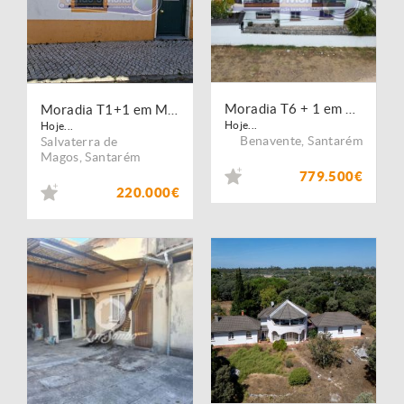
Moradia T6 + 1 em Benavente (B688)
Moradia T1+1 em Muge (MG065)
Hoje...
Hoje...
Benavente
,
Santarém
Salvaterra de
Magos
,
Santarém
779.500€
220.000€