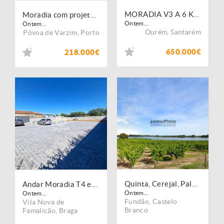
MORADIA V3 A 6 KMS DE FÁTIMA
Moradia com projeto Aprovado na Aguçadoura
Ontem...
Ontem...
Ourém
,
Santarém
Póvoa de Varzim
,
Porto
650.000€
218.000€
Quinta, Cerejal, Palacete, frente Lago. Portugal, Castelo Branco, Fundão.
Andar Moradia T4 em Calendário, V. N. Famalicão
Ontem...
Ontem...
Fundão
,
Castelo
Vila Nova de
Branco
Famalicão
,
Braga