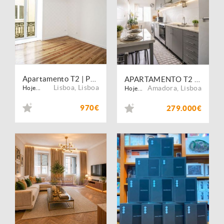
Apartamento T2 | Pátio da Galega | Lisboa
APARTAMENTO T2 REMODELADO COM VARANDA | CLASSE ENERGÉTICA B- | JUNTO A LISBOA
Lisboa
,
Lisboa
Amadora
,
Lisboa
Hoje...
Hoje...
970€
279.000€