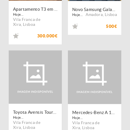
Apartamento T3 em Vila Franca de Xira (VFX135)
Novo Samsung Galaxy S26, S26+
Amadora
,
Lisboa
Hoje...
Hoje...
Vila Franca de
Xira
,
Lisboa
500€
300.000€
Toyota Avensis Touring Sports 2.0 D-4D Luxury+GPS
Mercedes-Benz A 180 d 7G-DCT Peak Edition
Hoje...
Hoje...
Vila Franca de
Vila Franca de
Xira
,
Lisboa
Xira
,
Lisboa