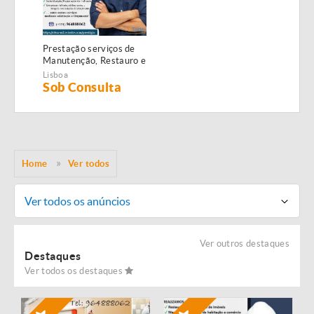
Prestação serviços de
Manutenção, Restauro e
Remodelação de
Lisboa
imóveis!
Sob Consulta
Home
Ver todos
Ver todos os anúncios
Ver outros destaques
Destaques
Ver todos os destaques