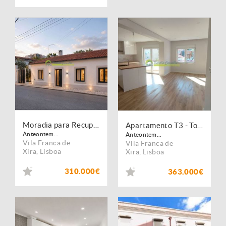
Moradia para Recuperar com Excelente Localização e Enorme Potencial de Valorização
Apartamento T3 - Totalmente Remodelado com Excelentes Áreas no Bom Sucesso
Anteontem...
Anteontem...
Vila Franca de
Vila Franca de
Xira
,
Lisboa
Xira
,
Lisboa
310.000€
363.000€