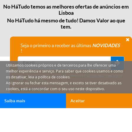
No HáTudo temos as melhores ofertas de anúncios em
Lisboa
No HáTudo há mesmo de tudo! Damos Valor ao que
tem.
Seja o primeiro a receber as últimas
NOVIDADES
!
Utilizamos cookies próprios e de terceiros para lhe oferecer uma
melhor experiência e serviço. Para saber que cookies usamos e como
Declaro que compreendi e aceito a
Política de privacidade
os desativar, leia a política de cookies.
do HáTudo.
Ao ignorar ou fechar esta mensagem, e exceto se tiver desativado as
cookies, está a concordar com o seu uso neste dispositivo.
Anular subscrição
Saiba mais
Aceitar
HáTudo © 2026 Todos os direitos reservados.