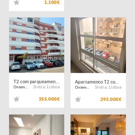
1.100€
T2 com parqueamento- Na rua cidade do Faro Algueirão Mem Martins
Apartamento T2 com Excelentes Áreas e 2 Frentes Solares Tapada das Mercês
Sintra
,
Lisboa
Sintra
,
Lisboa
Ontem...
Ontem...
355.000€
295.000€