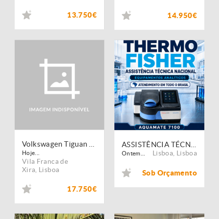
13.750€
14.950€
Volkswagen Tiguan 1.6 TDI Confortline
ASSISTÊNCIA TÉCNICA THERMO FISHER EM TODO O BRASIL
Lisboa
,
Lisboa
Hoje...
Ontem...
Vila Franca de
Xira
,
Lisboa
Sob Orçamento
17.750€