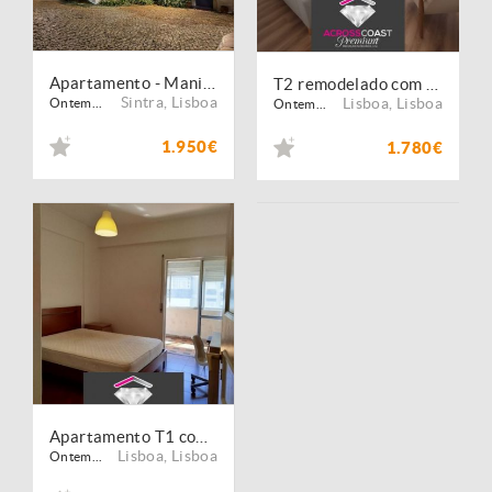
Apartamento - Manique de Baixo
T2 remodelado com duas varandas
Sintra
,
Lisboa
Lisboa
,
Lisboa
Ontem...
Ontem...
1.950€
1.780€
Apartamento T1 com porteiro e elevador para arrendar em Olaias
Lisboa
,
Lisboa
Ontem...