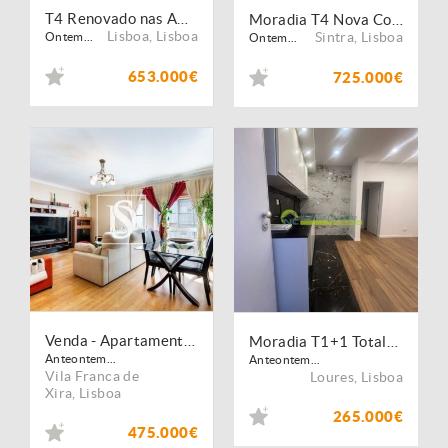
T4 Renovado nas Amoreiras | Espaço, Localização e Qualidade de Vida
Moradia T4 Nova Construção em ICF ? Pêro Pinheiro
Lisboa
,
Lisboa
Sintra
,
Lisboa
Ontem...
Ontem...
653.000€
725.000€
Venda - Apartamento - T3
Moradia T1+1 Totalmente Remodelada | Excelente Oportunidade!
Anteontem...
Anteontem...
Vila Franca de
Loures
,
Lisboa
Xira
,
Lisboa
265.000€
475.000€