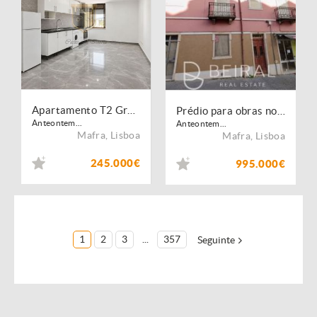
Apartamento T2 Gradil, Mafra
Prédio para obras no centre da Malveira
Anteontem...
Anteontem...
Mafra
,
Lisboa
Mafra
,
Lisboa
245.000€
995.000€
1
2
3
...
357
Seguinte