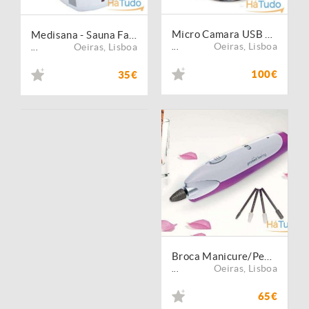
Micro Camara USB para diagnóstico facial e capilar
Medisana - Sauna Facial NOVA
Oeiras
,
Lisboa
Oeiras
,
Lisboa
...
...
100€
35€
Broca Manicure/Pedicure - Promed Feeling
Oeiras
,
Lisboa
...
65€