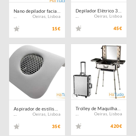
Depilador Elètrico 3 em 1 novo
Nano depilador facial/corporal vida novo
Oeiras
,
Lisboa
Oeiras
,
Lisboa
...
...
45€
15€
Trolley de Maquilhagem Profissional Com Luz
Aspirador de estilismo de unhas de gel e manicure
Oeiras
,
Lisboa
Oeiras
,
Lisboa
...
...
420€
35€