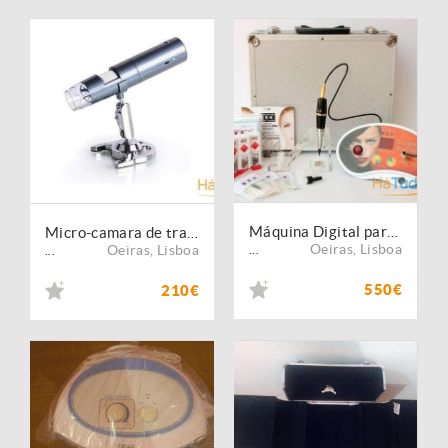
Máquina Digital para Micropigmentação Profissional NOVA
Micro-camara de tratamento facial e capilar NOVA
Oeiras
,
Lisboa
Oeiras
,
Lisboa
...
...
550€
210€