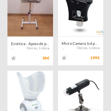
Micro Camara lcd para diagnóstico facial e capilar
Estética - Apoio de perna pedicure
Oeiras
,
Lisboa
Oeiras
,
Lisboa
...
...
199€
30€