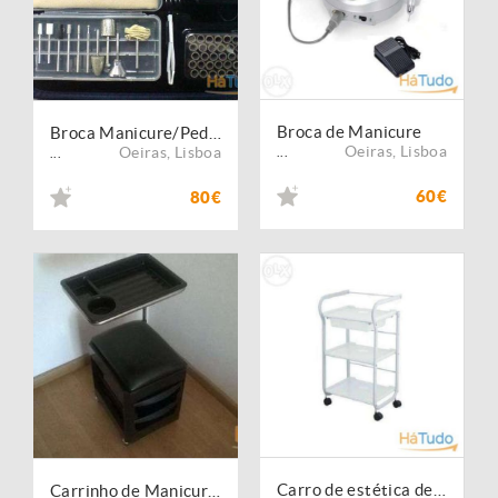
Broca de Manicure
Broca Manicure/Pedicure com luz - Promed Emotion
Oeiras
,
Lisboa
Oeiras
,
Lisboa
...
...
60€
80€
Carro de estética de 3 estantes
Carrinho de Manicure e estética NOVO