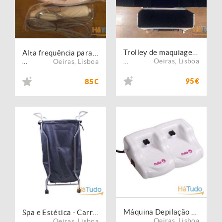
Trolley de maquiagem NOVA
Alta frequência para estética
Oeiras
,
Lisboa
Oeiras
,
Lisboa
...
...
95€
85€
Máquina Depilação Roll-On dupla PROFISSIONAL
Spa e Estética - Carrinho de toalhas NOVO
Oeiras
,
Lisboa
Oeiras
,
Lisboa
...
...