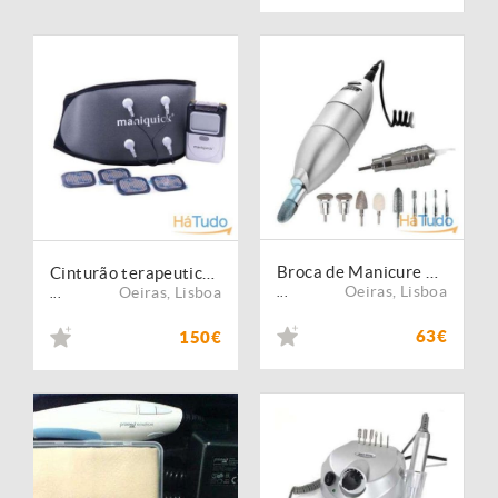
Broca de Manicure e Pedicure Medistyle L
Cinturão terapeutico maniquick - NOVO
Oeiras
,
Lisboa
Oeiras
,
Lisboa
...
...
63€
150€