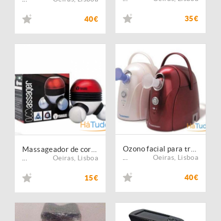
35€
40€
Ozono facial para tratamento de estética NOVO
Massageador de corpo Estética
Oeiras
,
Lisboa
Oeiras
,
Lisboa
...
...
40€
15€