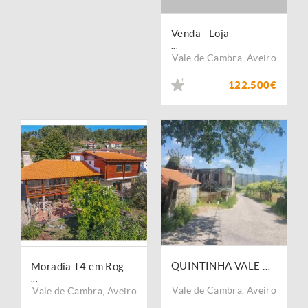
Venda - Loja
...
Vale de Cambra
,
Aveiro
122.500€
QUINTINHA VALE DE CAMBRA
Moradia T4 em Roge - Vale de Cambra
...
...
Vale de Cambra
,
Aveiro
Vale de Cambra
,
Aveiro