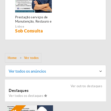
Prestação serviços de
Manutenção, Restauro e
Remodelação de
Lisboa
imóveis!
Sob Consulta
Home
Ver todos
Ver todos os anúncios
Ver outros destaques
Destaques
Ver todos os destaques