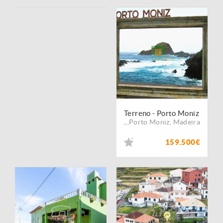
Terreno - Porto Moniz
Porto Moniz
,
Madeira
...
159.500€