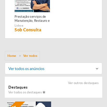
Prestação serviços de
Manutenção, Restauro e
Remodelação de
Lisboa
imóveis!
Sob Consulta
Home
Ver todos
Ver todos os anúncios
Ver outros destaques
Destaques
Ver todos os destaques