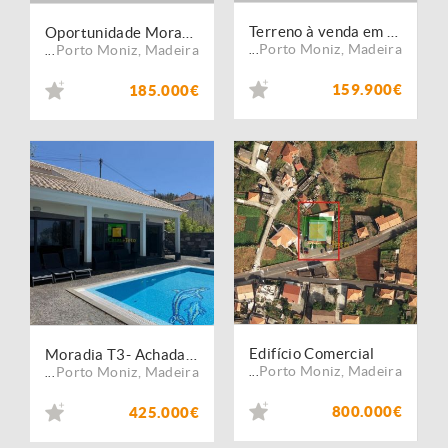
Terreno à venda em Porto Moniz
Oportunidade Moradia para investimento localizada no Porto Moniz
Porto Moniz
,
Madeira
Porto Moniz
,
Madeira
...
...
159.900€
185.000€
Edifício Comercial
Moradia T3- Achadas da Cruz
Porto Moniz
,
Madeira
Porto Moniz
,
Madeira
...
...
800.000€
425.000€