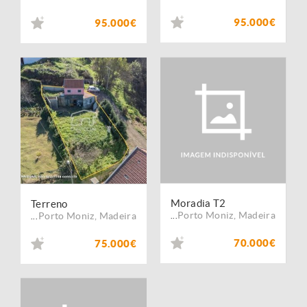
95.000€
95.000€
Moradia T2
Terreno
Porto Moniz
,
Madeira
Porto Moniz
,
Madeira
...
...
70.000€
75.000€