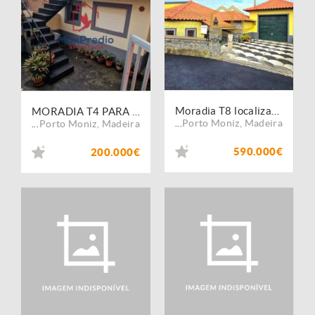
Moradia T8 localizada em Santa do Porto Moniz
MORADIA T4 PARA VENDA - SEIXAL
Porto Moniz
,
Madeira
Porto Moniz
,
Madeira
...
...
590.000€
200.000€