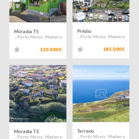
Prédio
Moradia T5
Porto Moniz
,
Madeira
Porto Moniz
,
Madeira
...
...
185.000€
120.000€
Terreno
Moradia T3
Porto Moniz
,
Madeira
Porto Moniz
,
Madeira
...
...