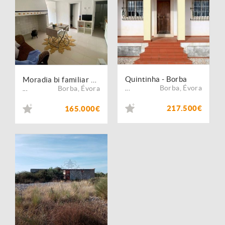
Quintinha - Borba
Moradia bi familiar V2 e V1 centro Rio de Moinhos, Borba
Borba
,
Évora
Borba
,
Évora
...
...
217.500€
165.000€