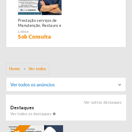
Prestação serviços de
Manutenção, Restauro e
Remodelação de
Lisboa
imóveis!
Sob Consulta
Home
Ver todos
Ver todos os anúncios
Ver outros destaques
Destaques
Ver todos os destaques