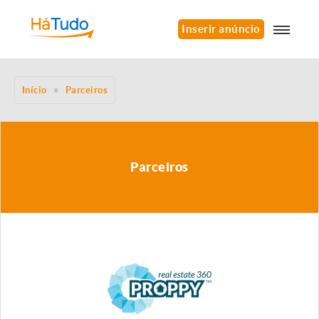
Inserir anúncio
Início
Parceiros
Parceiros