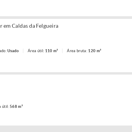
r em Caldas da Felgueira
ado:
Usado
Área útil:
110 m²
Área bruta:
120 m²
 útil:
568 m²