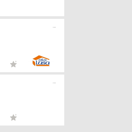
...
...