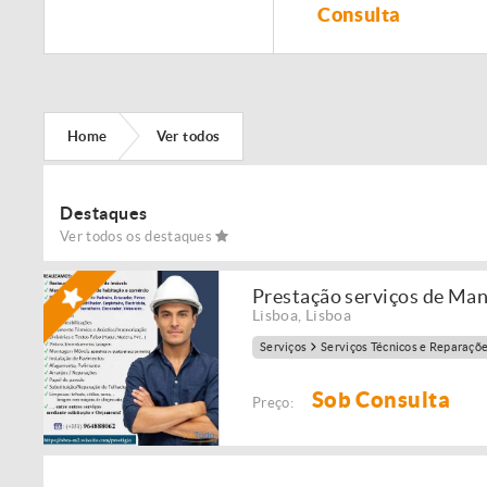
Remodelação de
Consulta
imóveis!
Home
Ver todos
Destaques
Ver todos os destaques
Prestação serviços de Ma
Lisboa
,
Lisboa
Serviços
Serviços Técnicos e Reparaçõ
Sob Consulta
Preço: