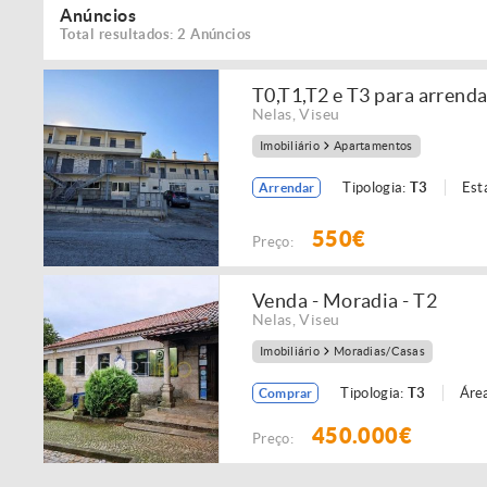
Anúncios
Total resultados: 2 Anúncios
T0,T1,T2 e T3 para arrenda
Nelas
,
Viseu
Imobiliário
Apartamentos
Tipologia:
T3
Est
Arrendar
550€
Preço:
Venda - Moradia - T2
Nelas
,
Viseu
Imobiliário
Moradias/Casas
Tipologia:
T3
Área
Comprar
450.000€
Preço: