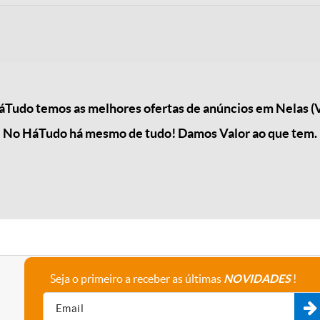
Tudo temos as melhores ofertas de anúncios em Nelas (
No HáTudo há mesmo de tudo! Damos Valor ao que tem.
Seja o primeiro a receber as últimas
NOVIDADES
!
A empresa
Fale connosco