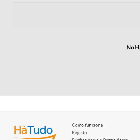
No Há
Como funciona
Registo