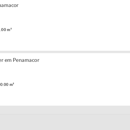
enamacor
.00 m²
der em Penamacor
0.00 m²