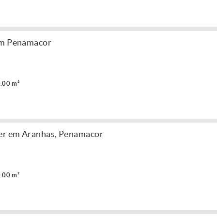
em Penamacor
.00 m²
der em Aranhas, Penamacor
.00 m²