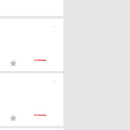
...
...