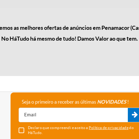
mos as melhores ofertas de anúncios em Penamacor (Ca
No HáTudo há mesmo de tudo! Damos Valor ao que tem.
Seja o primeiro a receber as últimas
NOVIDADES
!
A empresa
Fale connosco
Recrutamento
Parceiros
Declaro que compreendi e aceito a
Política de privacidade
do
HáTudo.