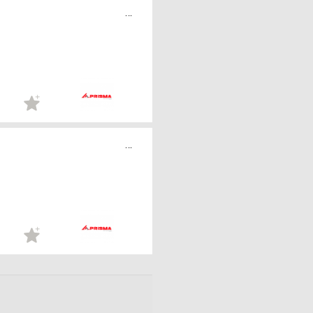
...
...