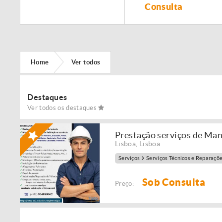
Remodelação de
Consulta
imóveis!
Home
Ver todos
Destaques
Ver todos os destaques
Prestação serviços de Ma
Lisboa
,
Lisboa
Serviços
Serviços Técnicos e Reparaçõ
Sob Consulta
Preço: