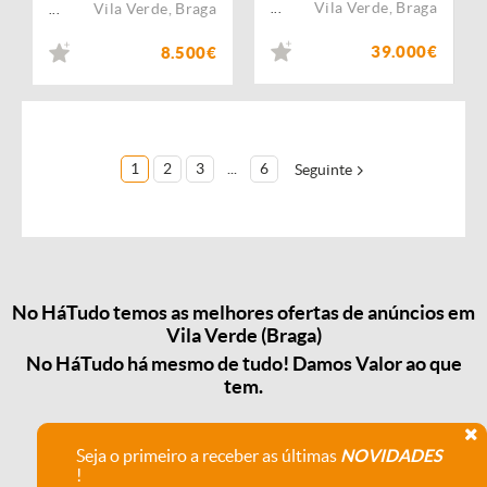
Vila Verde
,
Braga
Vila Verde
,
Braga
...
...
39.000€
8.500€
1
2
3
...
6
Seguinte
No HáTudo temos as melhores ofertas de anúncios em
Vila Verde (Braga)
No HáTudo há mesmo de tudo! Damos Valor ao que
tem.
Seja o primeiro a receber as últimas
NOVIDADES
!