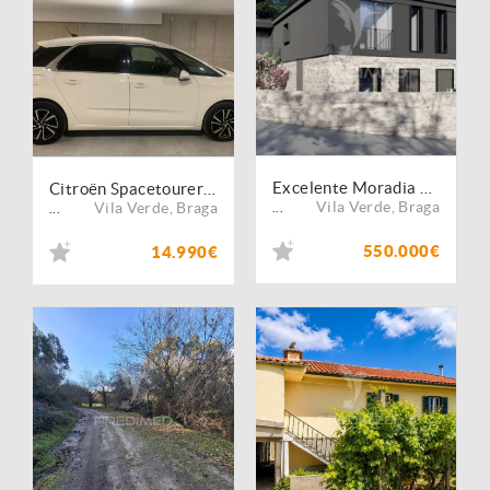
Excelente Moradia T3 com 3 Suites | Terreno de 1.670 m² | Gondiães ? Vila Verde
Citroën Spacetourer 1.6 BlueHDi M Feel
Vila Verde
,
Braga
Vila Verde
,
Braga
...
...
550.000€
14.990€