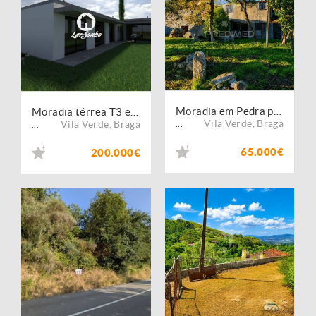
Moradia em Pedra p/ Restauro em Valdreu, Vila Verde
Moradia térrea T3 em Vila Verde
Vila Verde
,
Braga
Vila Verde
,
Braga
...
...
65.000€
200.000€