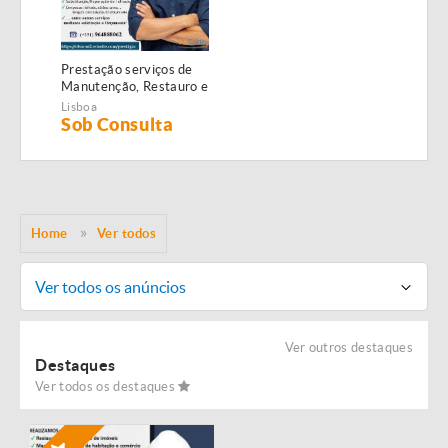
Prestação serviços de
Manutenção, Restauro e
Remodelação de
Lisboa
imóveis!
Sob Consulta
Home
Ver todos
Ver todos os anúncios
Ver outros destaques
Destaques
Ver todos os destaques