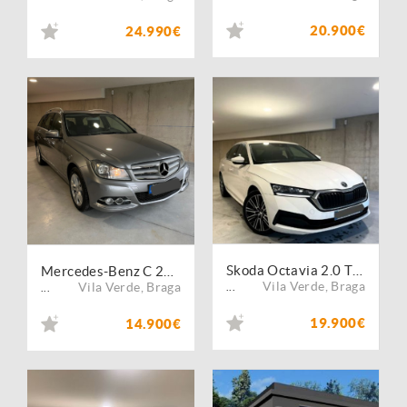
20.900€
24.990€
Skoda Octavia 2.0 TDI
Mercedes-Benz C 220 (BlueTEC) d Station 7G-TRONIC Avantgarde
Vila Verde
,
Braga
Vila Verde
,
Braga
...
...
19.900€
14.900€