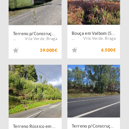
Bouça em Valbom (São Martinho), Vila Verde
Terreno p/Construção em Codeceda, Vila Verde
Vila Verde
,
Braga
Vila Verde
,
Braga
...
...
6.500€
39.000€
Terreno p/Construção em Freiriz, Vila Verde
Terreno Rústico em Valdreu, Vila Verde