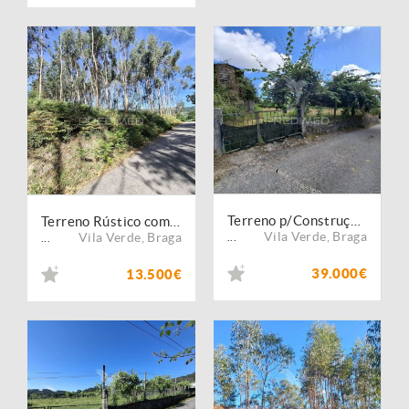
Terreno p/Construção em Codeceda, Vila Verde
Terreno Rústico com Eucaliptos em Codeceda, Vila Verde
Vila Verde
,
Braga
Vila Verde
,
Braga
...
...
39.000€
13.500€