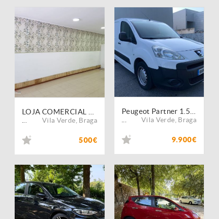
Peugeot Partner 1.5 BlueHDi Asphalt Standard
LOJA COMERCIAL NA QUINTA DA BOTICA, VILA DE PRADO
Vila Verde
,
Braga
Vila Verde
,
Braga
...
...
9.900€
500€