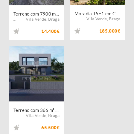
Moradia T5+1 em Codeceda, Vila Verde (Braga)
Terreno com 7900 m² em Codeceda, Vila Verde (Braga)
Vila Verde
,
Braga
Vila Verde
,
Braga
...
...
185.000€
14.400€
Terreno com 366 m² | Excelente Exposição Solar | Vistas Panorâmicas
Vila Verde
,
Braga
...
65.500€