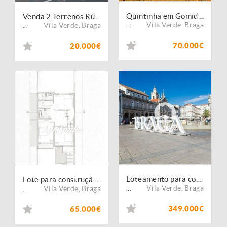
Quintinha em Gomide ? Vila Verde | Moradia em Pedra para Restauro com 5.000 m²
Venda 2 Terrenos Rústicos | 4.810 m² | Bons Acessos | Barros ? Vila Verde
Vila Verde
,
Braga
Vila Verde
,
Braga
...
...
70.000€
20.000€
Loteamento para construção de Moradias
Lote para construção de Moradia
Vila Verde
,
Braga
Vila Verde
,
Braga
...
...
349.000€
65.000€