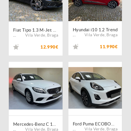
Hyundai i10 1.2 Trend
Fiat Tipo 1.3 M-Jet Easy
Vila Verde
,
Braga
Vila Verde
,
Braga
...
...
11.990€
12.990€
Ford Puma ECOBOOST
Mercedes-Benz C 180 d Station 9G-TRONIC
Vila Verde
,
Braga
Vila Verde
,
Braga
...
...