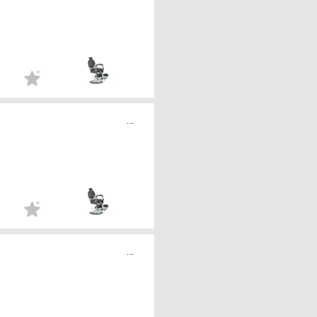
...
...