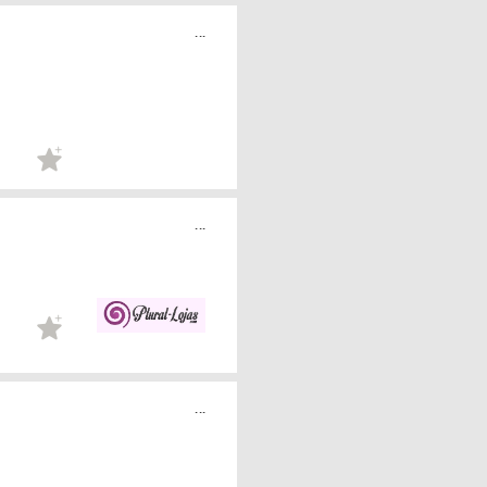
...
...
...