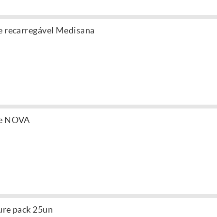
e recarregável Medisana
re NOVA
ure pack 25un