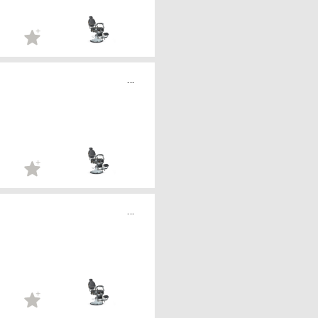
...
...