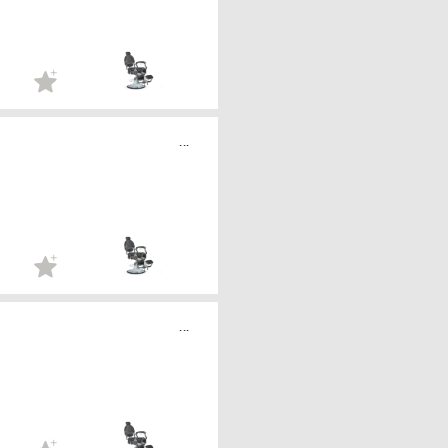
...
...