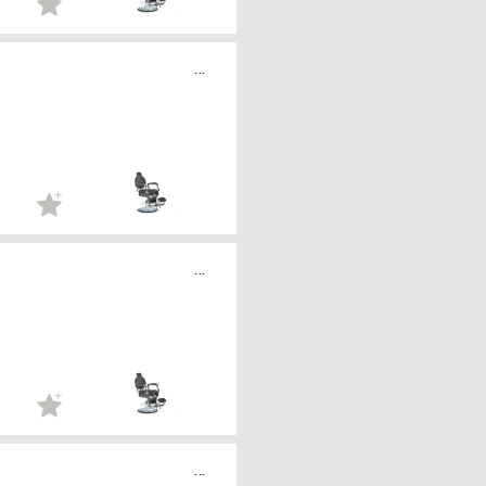
...
...
...