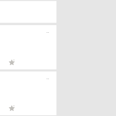
...
...