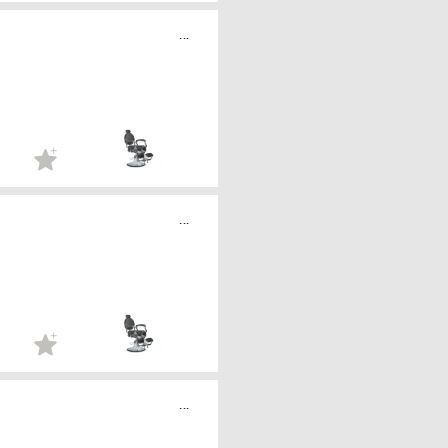
...
...
...