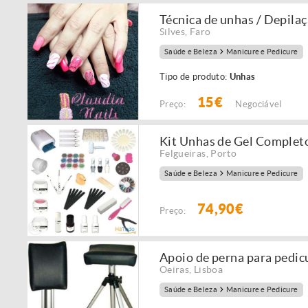
Técnica de unhas / Depila
Silves
,
Faro
Saúde e Beleza
Manicure e Pedicure
Tipo de produto:
Unhas
15€
Preço:
Negociável
Kit Unhas de Gel Complet
Felgueiras
,
Porto
Saúde e Beleza
Manicure e Pedicure
74,90€
Preço:
Apoio de perna para ped
Oeiras
,
Lisboa
Saúde e Beleza
Manicure e Pedicure