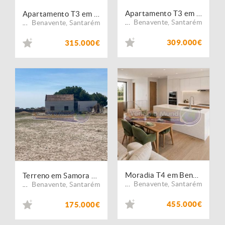
Apartamento T3 em Benavente (B643)
Apartamento T3 em Samora Correia (SC1053)
Benavente
,
Santarém
Benavente
,
Santarém
...
...
309.000€
315.000€
Moradia T4 em Benavente (B681)
Terreno em Samora Correia (SC952)
Benavente
,
Santarém
Benavente
,
Santarém
...
...
455.000€
175.000€