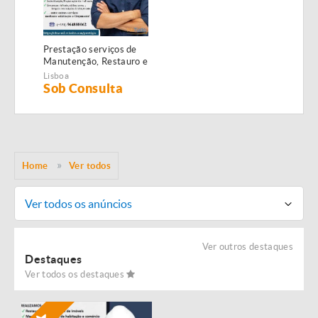
Prestação serviços de
Manutenção, Restauro e
Remodelação de
Lisboa
imóveis!
Sob Consulta
Home
Ver todos
Ver todos os anúncios
Ver outros destaques
Destaques
Ver todos os destaques