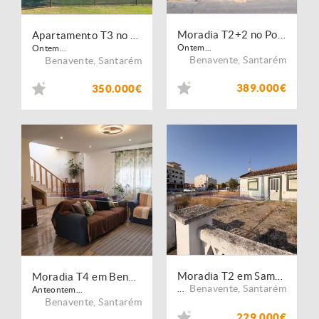
Moradia T2+2 no Porto Alto (PALT415)
Apartamento T3 no Porto Alto (PALT416)
Ontem...
Ontem...
Benavente
,
Santarém
Benavente
,
Santarém
389.000€
350.000€
Moradia T2 em Samora Correia (SC1054)
Moradia T4 em Benavente (B686)
Benavente
,
Santarém
...
Anteontem...
Benavente
,
Santarém
229.000€