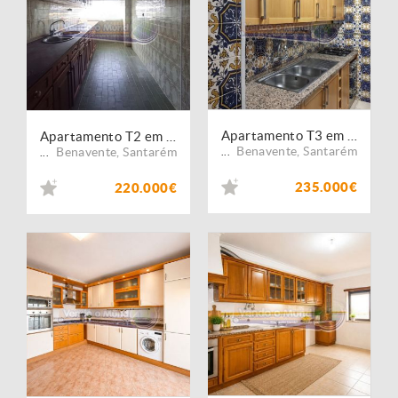
Apartamento T3 em Benavente (B682)
Apartamento T2 em Benavente (B683)
Benavente
,
Santarém
Benavente
,
Santarém
...
...
235.000€
220.000€