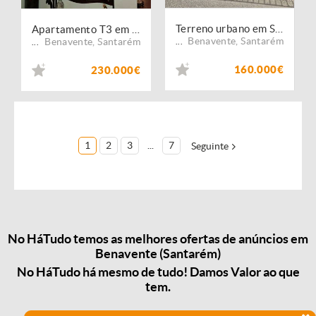
Terreno urbano em Samora Correira
Apartamento T3 em Benavente
Benavente
,
Santarém
Benavente
,
Santarém
...
...
160.000€
230.000€
1
2
3
...
7
Seguinte
No HáTudo temos as melhores ofertas de anúncios em
Benavente (Santarém)
No HáTudo há mesmo de tudo! Damos Valor ao que
tem.