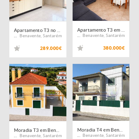
Apartamento T3 em Benavente (B679)
Apartamento T3 no Porto Alto (PALT414)
Benavente
,
Santarém
Benavente
,
Santarém
...
...
380.000€
289.000€
Moradia T4 em Benavente (B676)
Moradia T3 em Benavente (B677)
Benavente
,
Santarém
Benavente
,
Santarém
...
...