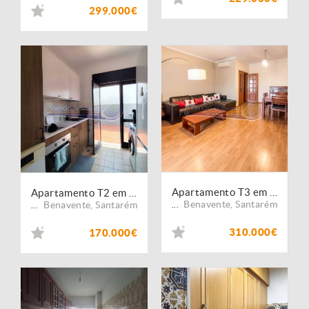
299.000€
Apartamento T3 em Benavente (B684)
Apartamento T2 em Benavente (B685)
Benavente
,
Santarém
Benavente
,
Santarém
...
...
310.000€
170.000€