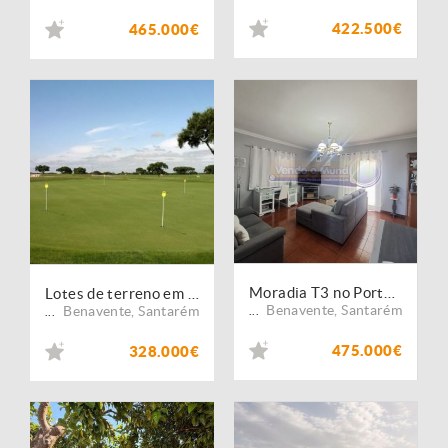
422.500€
465.000€
Moradia T3 no Porto Alto (PALT413)
Lotes de terreno em exclusivo na Vila Nova de Santo Estevão
Benavente
,
Santarém
Benavente
,
Santarém
...
...
475.000€
328.000€