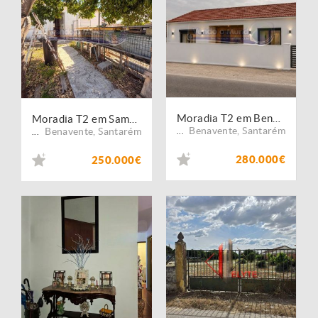
Moradia T2 em Benavente (B672)
Moradia T2 em Samora Correia (SC1050)
Benavente
,
Santarém
Benavente
,
Santarém
...
...
280.000€
250.000€