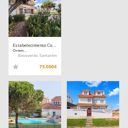
Estabelecimento Comercial no Porto Alto (PALT417)
Ontem...
Benavente
,
Santarém
75.000€