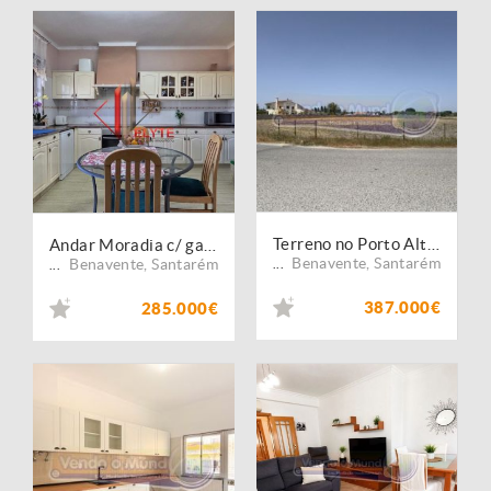
Terreno no Porto Alto (PALT365)
Andar Moradia c/ garagem em Samora Correia
Benavente
,
Santarém
Benavente
,
Santarém
...
...
387.000€
285.000€