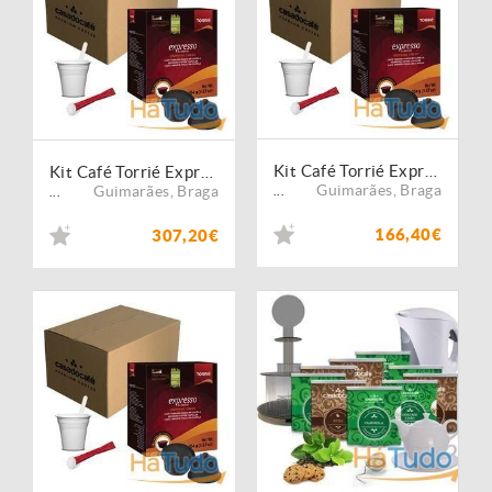
Kit Café Torrié Expresso - 640 Cápsulas Compatíveis Dolce Gusto
Kit Café Torrié Expresso - 1280 Cápsulas Compatíveis Dolce Gusto
Guimarães
,
Braga
Guimarães
,
Braga
...
...
166,40€
307,20€