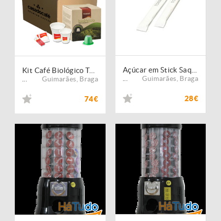
Açúcar em Stick Saqueta 7 grs - Caixa 10 Kg
Kit Café Biológico Torrié 200 Cápsulas Compatíveis Nespresso
Guimarães
,
Braga
Guimarães
,
Braga
...
...
28€
74€