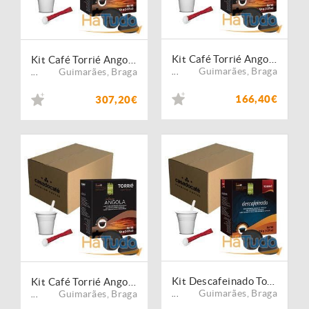
Kit Café Torrié Angola - 640 Cápsulas Compatíveis Dolce Gusto
Kit Café Torrié Angola - 1280 Cápsulas Compatíveis Dolce Gusto
Guimarães
,
Braga
Guimarães
,
Braga
...
...
166,40€
307,20€
Kit Descafeinado Torrié - 1280 Cápsulas Compatíveis Dolce Gusto
Kit Café Torrié Angola - 320 Cápsulas Compatíveis Dolce Gusto
Guimarães
,
Braga
Guimarães
,
Braga
...
...