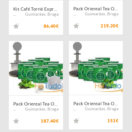
Pack Oriental Tea Office Empresas Nº6
Kit Café Torrié Expresso - 320 Cápsulas Compatíveis Dolce Gusto
Guimarães
,
Braga
Guimarães
,
Braga
...
...
219,20€
86,40€
Pack Oriental Tea Office Empresas Nº4
Pack Oriental Tea Office Empresas Nº5
Guimarães
,
Braga
Guimarães
,
Braga
...
...
151€
187,40€