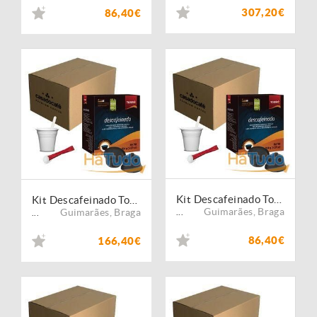
307,20€
86,40€
Kit Descafeinado Torrié - 320 Cápsulas Compatíveis Dolce Gusto
Kit Descafeinado Torrié - 640 Cápsulas Compatíveis Dolce Gusto
Guimarães
,
Braga
Guimarães
,
Braga
...
...
86,40€
166,40€