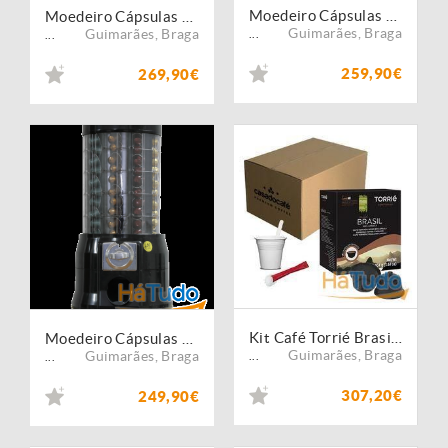
Moedeiro Cápsulas Compatíveis Delta Q / Lavazza Point
Moedeiro Cápsulas Compatíveis Dolce Gusto
Guimarães
,
Braga
Guimarães
,
Braga
...
...
259,90€
269,90€
Kit Café Torrié Brasil - 1280 Cápsulas Compatíveis Dolce Gusto
Moedeiro Cápsulas Compatíveis Nespresso
Guimarães
,
Braga
Guimarães
,
Braga
...
...
307,20€
249,90€