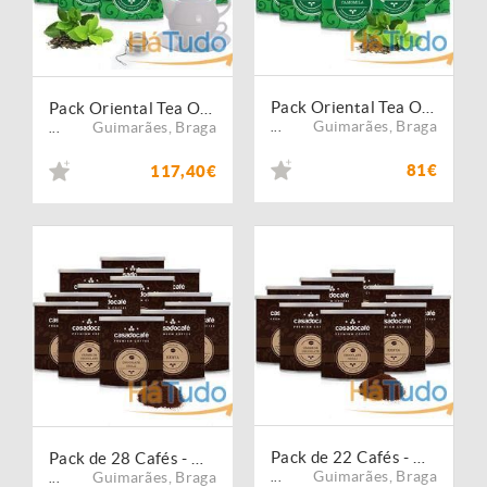
Pack Oriental Tea Office Empresas Nº1
Pack Oriental Tea Office Empresas Nº2
Guimarães
,
Braga
Guimarães
,
Braga
...
...
81€
117,40€
Pack de 22 Cafés - Origens e Sabores
Pack de 28 Cafés - Origens e Sabores
Guimarães
,
Braga
Guimarães
,
Braga
...
...