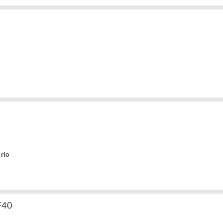
rio
F40