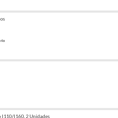
los
rio
o I110/I160, 2 Unidades