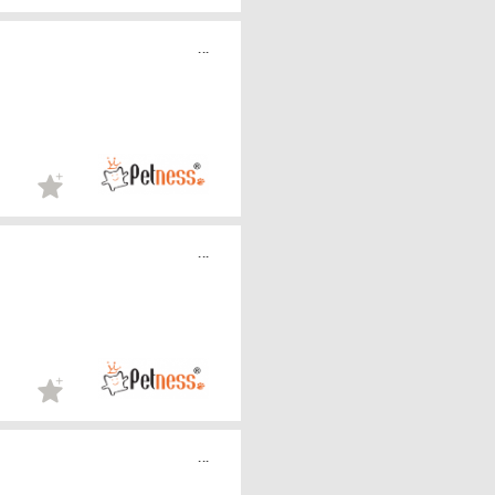
...
...
...