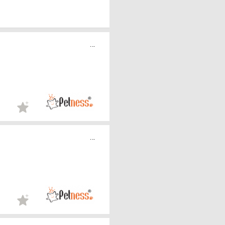
...
...