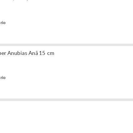
rio
aper Anubias Anã 15 cm
rio