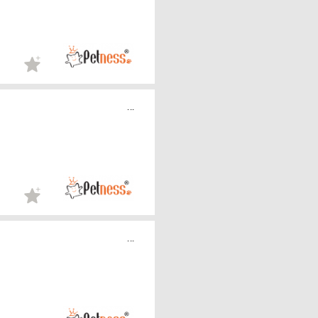
...
...