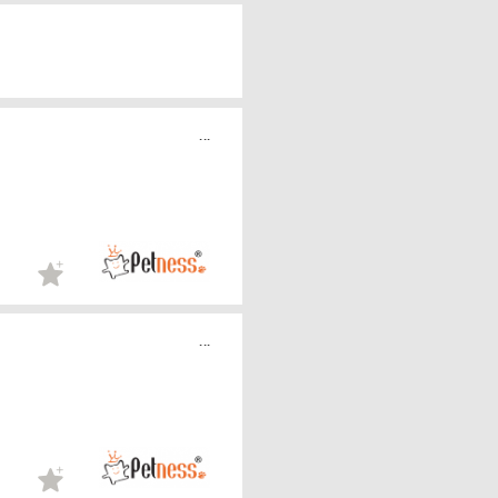
...
...