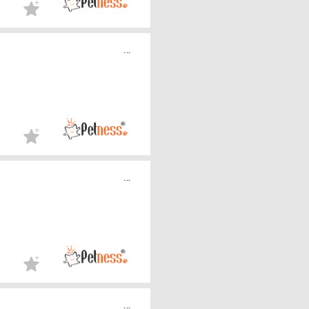
...
...
...