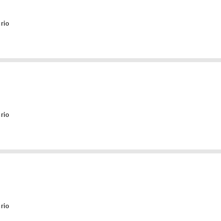
rio
rio
rio