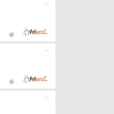
...
...
...