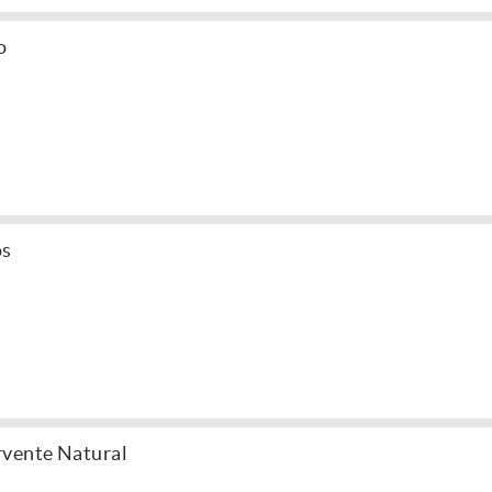
o
os
rvente Natural