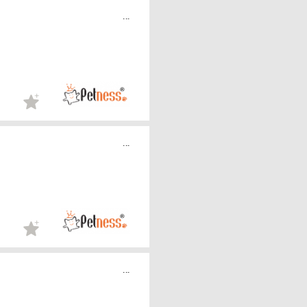
...
...
...