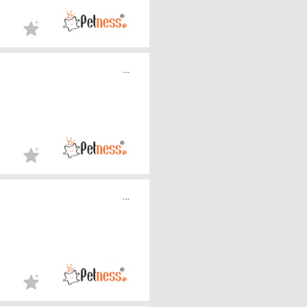
...
...