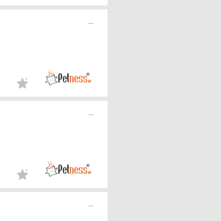
...
...
...