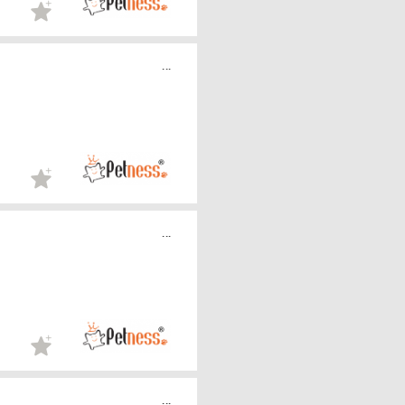
...
...
...