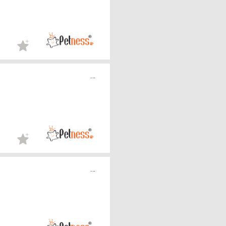
...
...