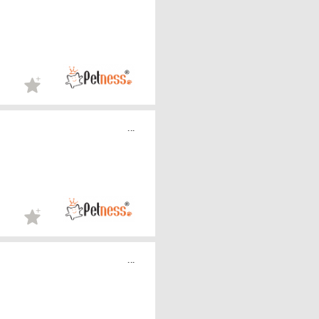
...
...