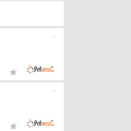
...
...