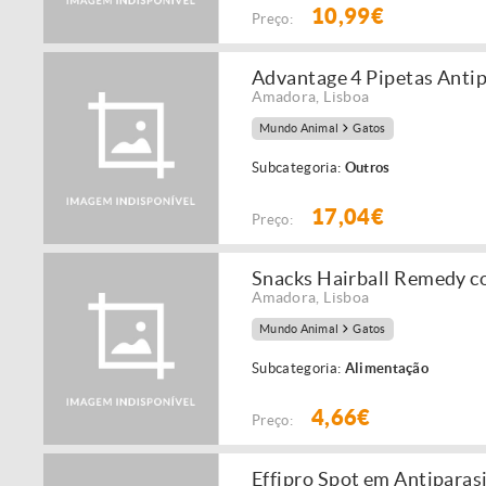
10,99€
Preço:
Advantage 4 Pipetas Antip
Amadora
,
Lisboa
Mundo Animal
Gatos
Subcategoria:
Outros
17,04€
Preço:
Snacks Hairball Remedy c
Amadora
,
Lisboa
Mundo Animal
Gatos
Subcategoria:
Alimentação
4,66€
Preço:
Effipro Spot em Antiparas