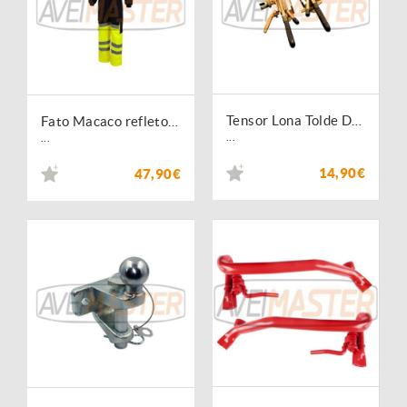
Tensor Lona Tolde Direito zincado - 735101
Fato Macaco refletor Azul/Amarelo C3000 - Tam M - 171912
...
...
14,90€
47,90€