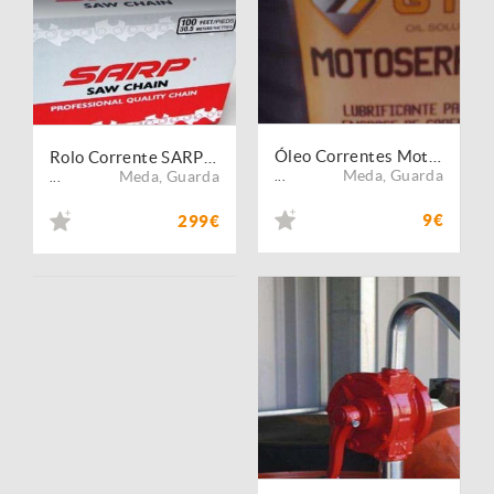
Óleo Correntes Motosserra GTO
Rolo Corrente SARP para Motosserra
Meda
,
Guarda
Meda
,
Guarda
...
...
9€
299€