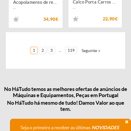
Calco Porta Carros Vermelho Reb. kassbohrer 360mm Esquerdo
Acopolamento de reboque 50mm c/Cavilha 3,5T zincado - 690250
...
...
22,90€
34,90€
1
2
3
...
119
Seguinte
No HáTudo temos as melhores ofertas de anúncios de
Máquinas e Equipamentos, Peças em Portugal
No HáTudo há mesmo de tudo! Damos Valor ao que
tem.
Seja o primeiro a receber as últimas
NOVIDADES