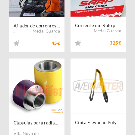
Corrente em Rolo para Motosserra - SARP
Afiador de correntes motosserra Semi-Proficional
Meda
,
Guarda
Meda
,
Guarda
...
...
325€
45€
Cinta Elevacao Polyester Plana Alcas WLL 3T -3 Metros 060319
Cápsulas para radiactivos perigosos
...
...
Vila Nova de