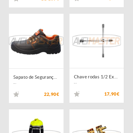
Chave rodas 1/2 Extensivel CR-V 867010
Sapato de Segurança Preto A1401 Biq. Aco S3 Tam 40
...
...
17,90€
22,90€