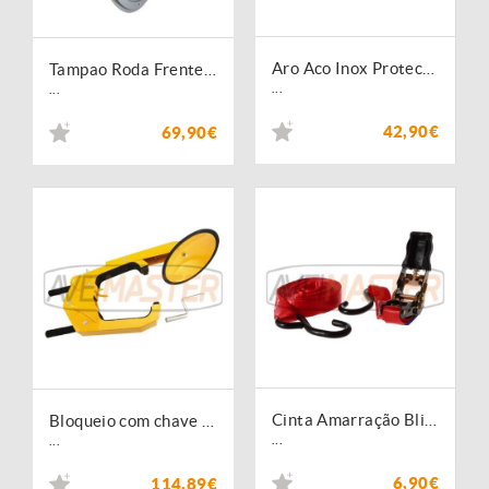
Aro Aco Inox Protector Jante 22.5" 10F Centro Aberto 335mm
Tampao Roda Frente 22.5" Inox Deluxe Style
...
...
42,90€
69,90€
Cinta Amarração Blister 2pcs 25mm 5Mt-800Kg - 060045
Bloqueio com chave para roda automovel com prato - 450240
...
...
6,90€
114,89€