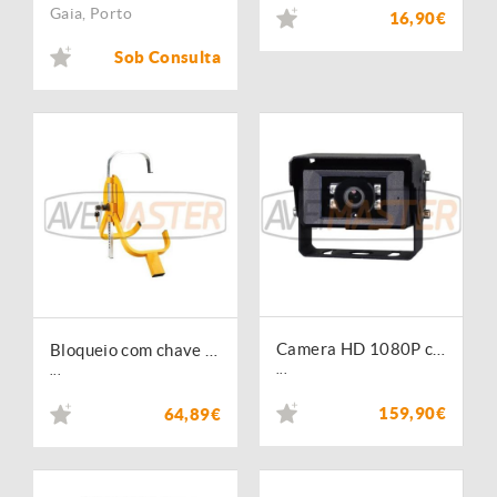
Gaia
,
Porto
16,90€
Sob Consulta
Camera HD 1080P com Auto Shutter Metal Preto 5 PIN
Bloqueio com chave para roda automovel com 3 astes - 450230
...
...
159,90€
64,89€