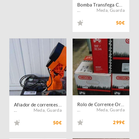
Bomba Transfega Combustivél /Tambores
Meda
,
Guarda
...
50€
Rolo de Corrente Oregon para Motoserras
Afiador de correntes motosserra Semi-Proficional -
Meda
,
Guarda
Meda
,
Guarda
...
...
299€
50€