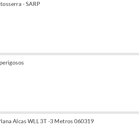
tosserra - SARP
 perigosos
Plana Alcas WLL 3T -3 Metros 060319