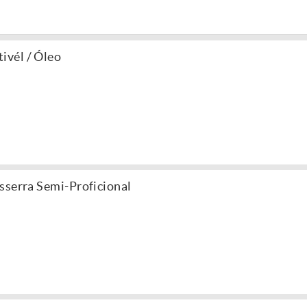
vél / Óleo
sserra Semi-Proficional