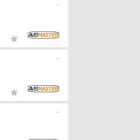
...
...
...