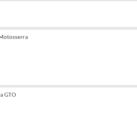
 Motosserra
ra GTO