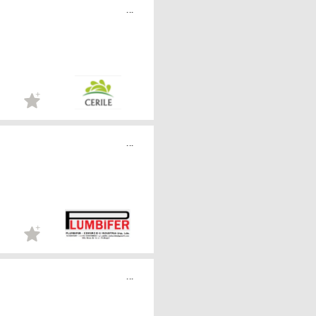
...
...
...