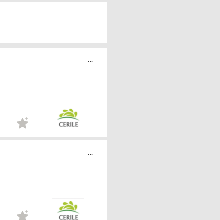
...
...