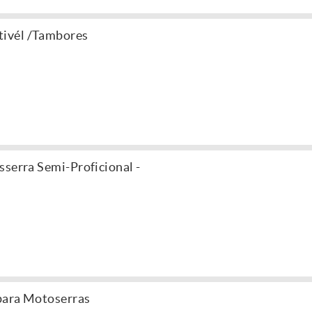
ivél /Tambores
sserra Semi-Proficional -
para Motoserras