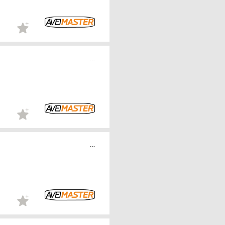
...
...