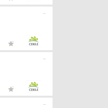
...
...
...