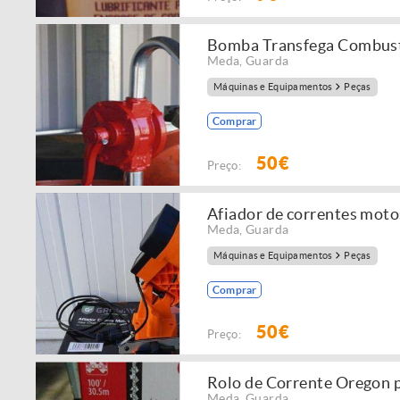
Bomba Transfega Combust
Meda
,
Guarda
Máquinas e Equipamentos
Peças
Comprar
50€
Preço:
Afiador de correntes moto
Meda
,
Guarda
Máquinas e Equipamentos
Peças
Comprar
50€
Preço:
Rolo de Corrente Oregon 
Meda
,
Guarda