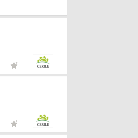
...
...