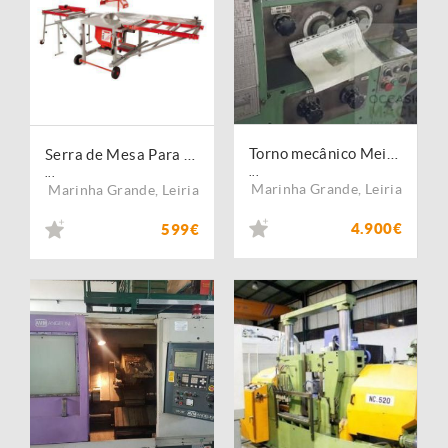
Torno mecânico Meinco
Serra de Mesa Para Madeira TS400ZAL_400V
...
...
Marinha Grande
,
Leiria
Marinha Grande
,
Leiria
4.900€
599€