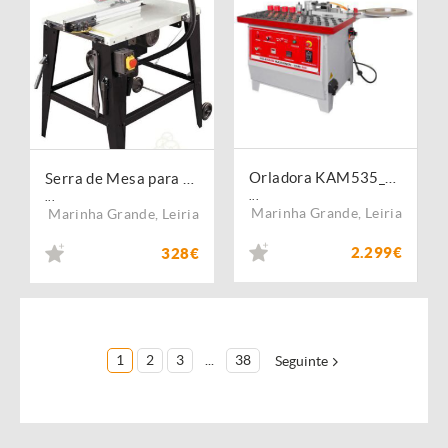
Orladora KAM535_400V
Serra de Mesa para Madeira 2200W
...
...
Marinha Grande
,
Leiria
Marinha Grande
,
Leiria
2.299€
328€
1
2
3
...
38
Seguinte