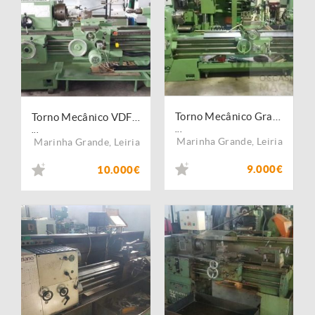
Torno Mecânico Graziano Sag 20
Torno Mecânico VDF BOEHRINGER 640
...
...
Marinha Grande
,
Leiria
Marinha Grande
,
Leiria
9.000€
10.000€