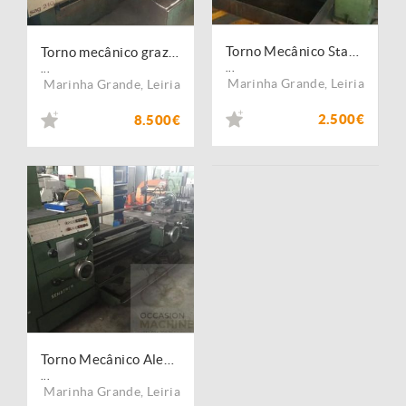
Torno Mecânico Staral
Torno mecânico graziano SAG210
...
...
Marinha Grande
,
Leiria
Marinha Grande
,
Leiria
2.500€
8.500€
Torno Mecânico Alemão 2m SCHAERER
...
Marinha Grande
,
Leiria