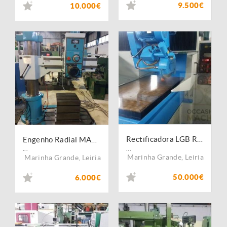
9.500€
10.000€
Rectificadora LGB R16090 SM
Engenho Radial MAS VO32
...
...
Marinha Grande
,
Leiria
Marinha Grande
,
Leiria
50.000€
6.000€