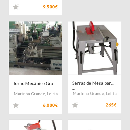
9.500€
Serras de Mesa para Madeira Trifásica 2000W
Torno Mecânico Graziano Sag 20
...
...
Marinha Grande
,
Leiria
Marinha Grande
,
Leiria
265€
6.000€