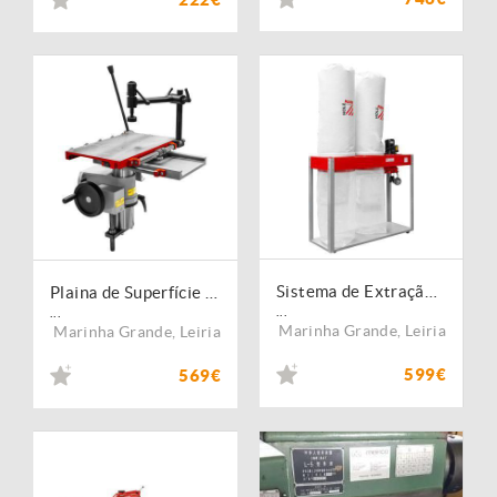
Sistema de Extração para Madeira ABS5000SE_400V
Plaina de Superfície e Espessura HOB410PLL
...
...
Marinha Grande
,
Leiria
Marinha Grande
,
Leiria
599€
569€