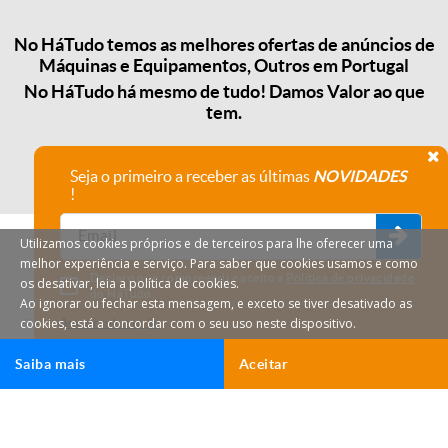
No HáTudo temos as melhores ofertas de anúncios de
Máquinas e Equipamentos, Outros em Portugal
No HáTudo há mesmo de tudo! Damos Valor ao que
tem.
Seja o primeiro a receber as últimas
NOVIDADES
!
Utilizamos cookies próprios e de terceiros para lhe oferecer uma
melhor experiência e serviço. Para saber que cookies usamos e como
Declaro que compreendi e aceito a
Política de privacidade
os desativar, leia a política de cookies.
do HáTudo.
Ao ignorar ou fechar esta mensagem, e exceto se tiver desativado as
cookies, está a concordar com o seu uso neste dispositivo.
Anular subscrição
Saiba mais
Aceitar
HáTudo © 2026 Todos os direitos reservados.