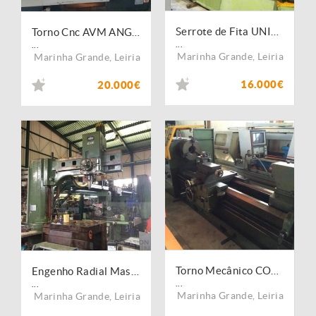
Serrote de Fita UNIZ 520
Torno Cnc AVM ANGELINI OSCAR
...
...
Marinha Grande
,
Leiria
Marinha Grande
,
Leiria
16.000€
20.000€
Torno Mecânico COER D 900 x 2000
Engenho Radial Mas VO63
...
...
Marinha Grande
,
Leiria
Marinha Grande
,
Leiria