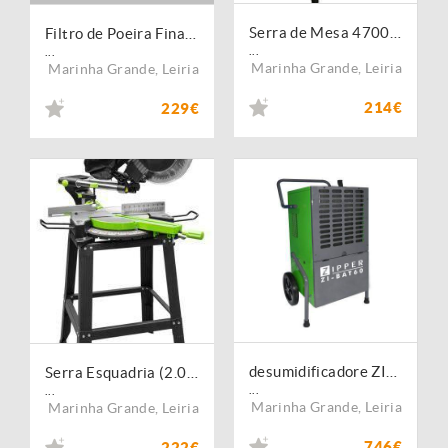
Serra de Mesa 4700rpm
Filtro de Poeira Fina ABSFF2
...
...
Marinha Grande
,
Leiria
Marinha Grande
,
Leiria
214€
229€
desumidificadore ZI-BAT60
Serra Esquadria (2.0kW/230V/305 mm)
...
...
Marinha Grande
,
Leiria
Marinha Grande
,
Leiria
746€
222€