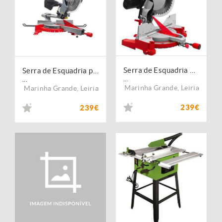
Serra de Esquadria para Madeira KG305JL_230V
Serra de Esquadria para Madeira KAP255XJL_230V
...
...
Marinha Grande
,
Leiria
Marinha Grande
,
Leiria
239€
239€