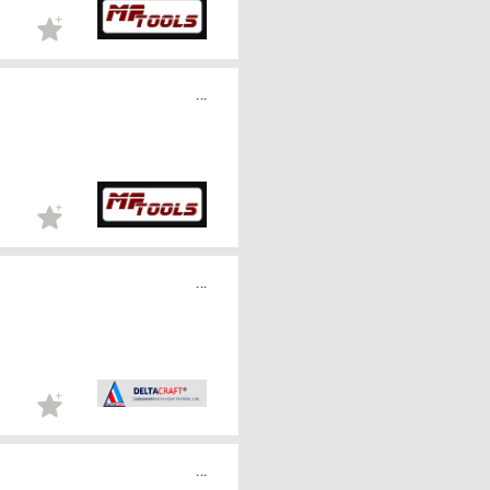
...
...
...