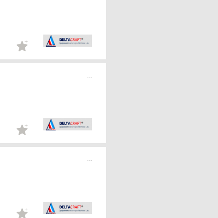
...
...