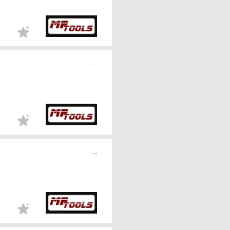
...
...