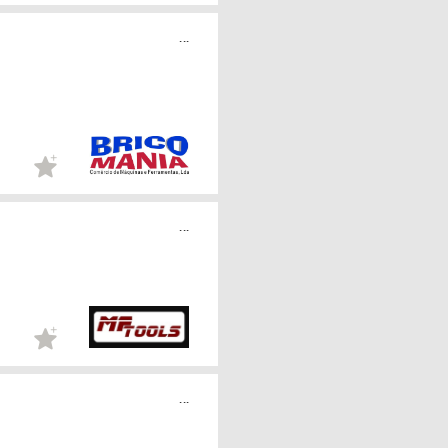
...
...
...