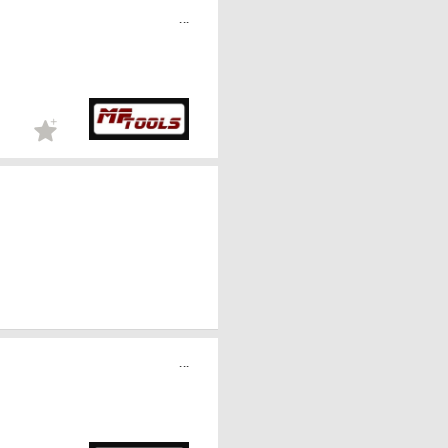
...
...