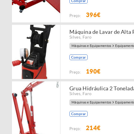
Comprar
396€
Preço:
Máquina de Lavar de Alta
Silves
,
Faro
Máquinas e Equipamentos
Equipamento
Comprar
190€
Preço:
Grua Hidráulica 2 Tonelad
Silves
,
Faro
Máquinas e Equipamentos
Equipamento
Comprar
214€
Preço: