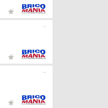
...
...