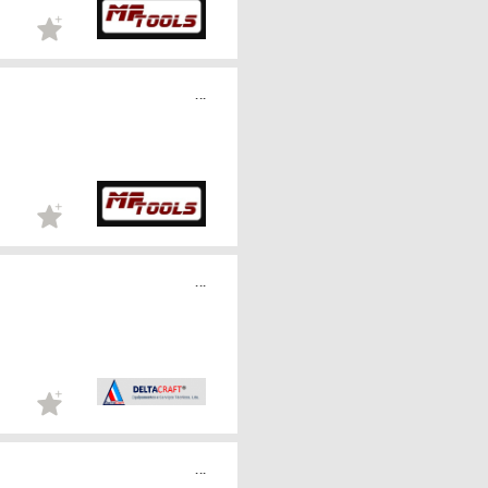
...
...
...