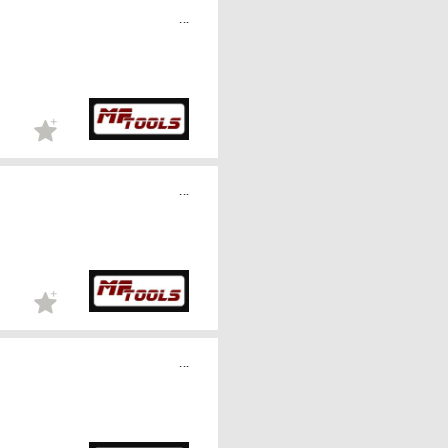
...
...
...