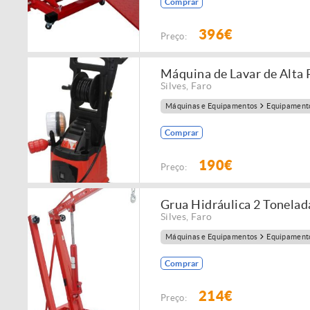
Comprar
396€
Preço:
Máquina de Lavar de Alta
Silves
,
Faro
Máquinas e Equipamentos
Equipamento
Comprar
190€
Preço:
Grua Hidráulica 2 Tonelad
Silves
,
Faro
Máquinas e Equipamentos
Equipamento
Comprar
214€
Preço: