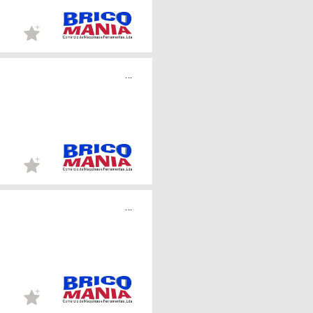
...
...