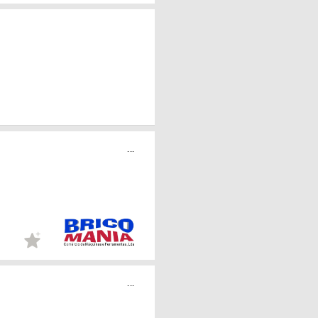
...
...