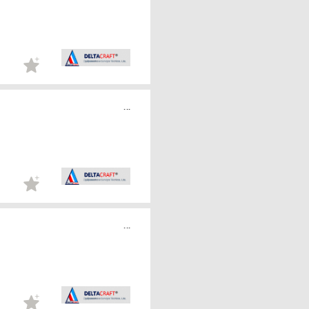
...
...