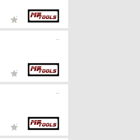
...
...