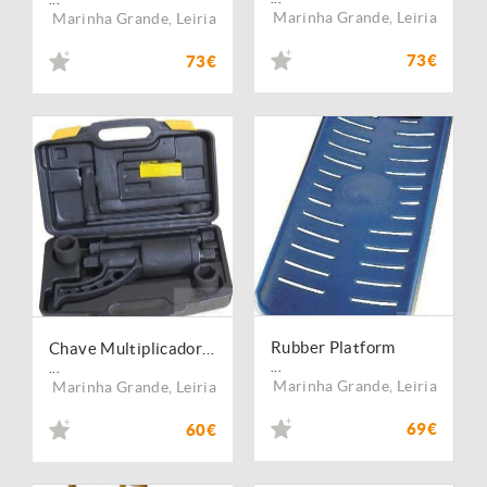
Marinha Grande
,
Leiria
Marinha Grande
,
Leiria
73€
73€
Rubber Platform
Chave Multiplicadora de Força 3200 Nm
...
...
Marinha Grande
,
Leiria
Marinha Grande
,
Leiria
69€
60€