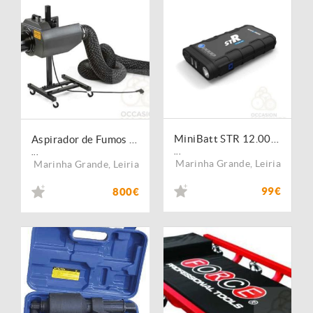
MiniBatt STR 12.000 mAh
Aspirador de Fumos 430 m3/h
...
...
Marinha Grande
,
Leiria
Marinha Grande
,
Leiria
99€
800€