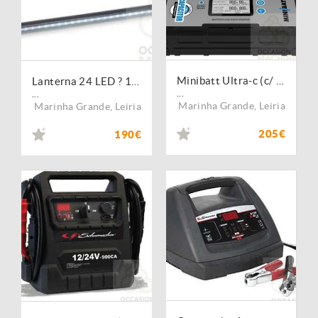
Minibatt Ultra-c (c/ Ultra-Capacitadores)
Lanterna 24 LED ? 12W Recarregável
...
...
Marinha Grande
,
Leiria
Marinha Grande
,
Leiria
205€
190€