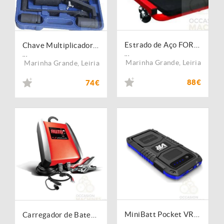
Estrado de Aço FORCE
Chave Multiplicadora de Força 4800 NM
...
...
Marinha Grande
,
Leiria
Marinha Grande
,
Leiria
88€
74€
MiniBatt Pocket VR 4000 Mah
Carregador de Baterias 12 V 6A
...
...