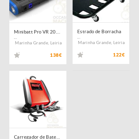
Estrado de Borracha
Minibatt Pro VR 20.000 Mah
...
...
Marinha Grande
,
Leiria
Marinha Grande
,
Leiria
122€
138€
Carregador de Baterias 24V 10A