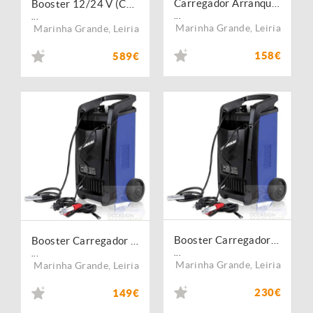
Carregador Arranque Rápido Tester
Booster 12/24 V (Corrente de Pico 12/24V: 4600 / 2300 A)
...
...
Marinha Grande
,
Leiria
Marinha Grande
,
Leiria
158€
589€
Booster Carregador de Baterias 500A
Booster Carregador de Baterias 300 A
...
...
Marinha Grande
,
Leiria
Marinha Grande
,
Leiria
230€
149€