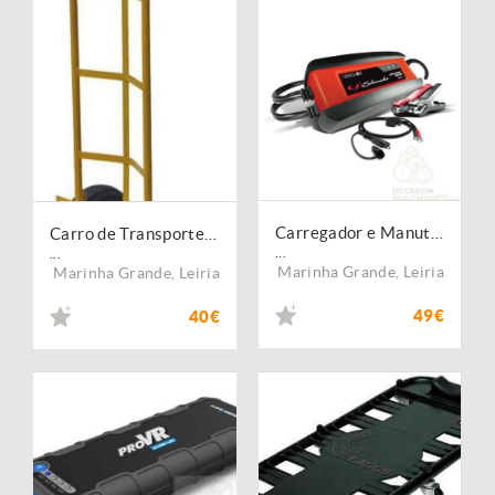
Carregador e Manutenção de Baterias 12V 2A
Carro de Transporte 200 Kg
...
...
Marinha Grande
,
Leiria
Marinha Grande
,
Leiria
49€
40€