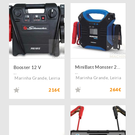
MiniBatt Monster 24V 35,000 mAh
Booster 12 V
...
...
Marinha Grande
,
Leiria
Marinha Grande
,
Leiria
264€
216€