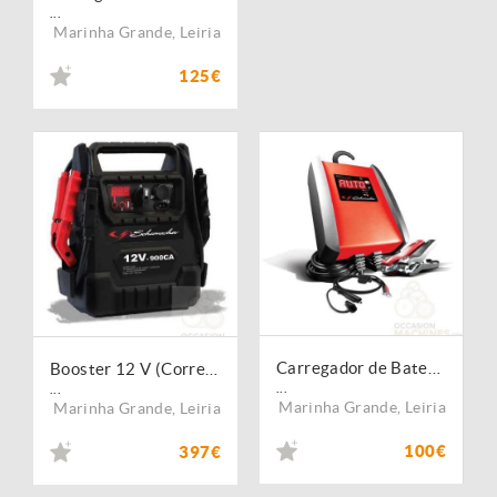
...
Marinha Grande
,
Leiria
125€
Carregador de Baterias 12 V 15A
Booster 12 V (Corrente de Pico: 2300 Amperes)
...
...
Marinha Grande
,
Leiria
Marinha Grande
,
Leiria
100€
397€