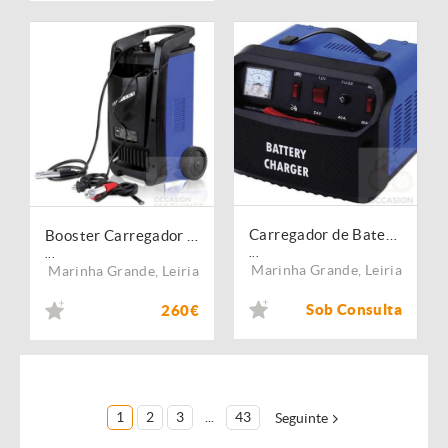
Carregador de Bateria 30 Amp
Booster Carregador de Bateria 600A
...
...
Marinha Grande
,
Leiria
Marinha Grande
,
Leiria
Sob Consulta
260€
1
2
3
...
43
Seguinte