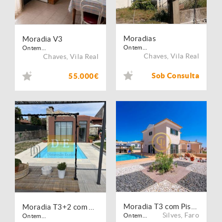
Moradias
Moradia V3
Ontem...
Ontem...
Chaves
,
Vila Real
Chaves
,
Vila Real
Sob Consulta
55.000€
Moradia T3 com Piscina e Jardim em Alcantarilha
Moradia T3+2 com Piscina em Vilar ? Vila do Conde
Silves
,
Faro
Ontem...
Ontem...