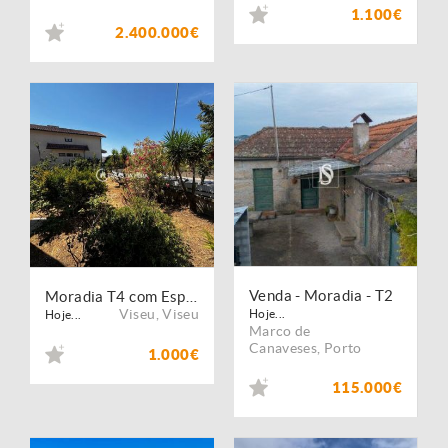
1.100€
2.400.000€
Venda - Moradia - T2
Moradia T4 com Espaço Exterior e Churrasqueira - Abraveses - Viseu
Viseu
,
Viseu
Hoje...
Hoje...
Marco de
Canaveses
,
Porto
1.000€
115.000€