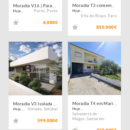
Moradia T3 contemporânea nas Salema Villas, perto da praia
Moradia V16 | Paranhos | Porto
Porto
,
Porto
Hoje...
Hoje...
Vila do Bispo
,
Faro
4.000€
850.000€
Moradia T4 em Marinhais (M834)
Moradia V3 Isolada de Arquitetura Moderna - Charneca de Caparica
Almada
,
Setúbal
Hoje...
Hoje...
Salvaterra de
Magos
,
Santarém
599.000€