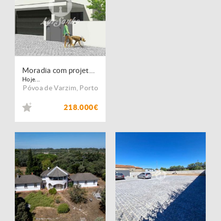
Moradia com projeto Aprovado na Aguçadoura
Hoje...
Póvoa de Varzim
,
Porto
218.000€