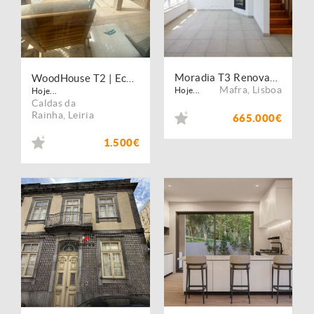
Moradia T3 Renovada | Garagem | Ericeira
WoodHouse T2 | Eco-consciente | 5 min praia
Mafra
,
Lisboa
Hoje...
Hoje...
Caldas da
Rainha
,
Leiria
665.000€
1.500€