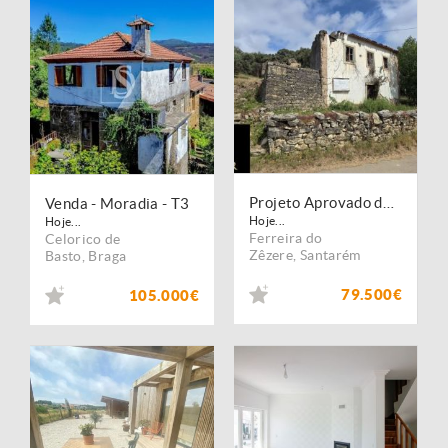
Projeto Aprovado de 2 Moradias em Avecasta
Venda - Moradia - T3
Hoje...
Hoje...
Ferreira do
Celorico de
Zêzere
,
Santarém
Basto
,
Braga
79.500€
105.000€