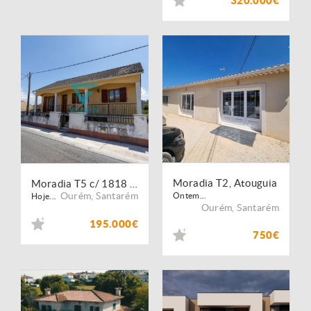
320.000€
Moradia T2, Atouguia
Moradia T5 c/ 1818 m² de Terreno - CAXARIAS / OURÉM
Ourém
,
Santarém
Ontem...
Hoje...
Ourém
,
Santarém
195.000€
750€