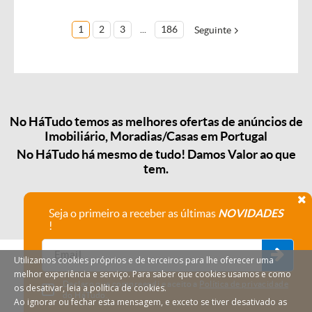
1
2
3
...
186
Seguinte
No HáTudo temos as melhores ofertas de anúncios de
Imobiliário, Moradias/Casas em Portugal
No HáTudo há mesmo de tudo! Damos Valor ao que
tem.
Seja o primeiro a receber as últimas
NOVIDADES
!
Utilizamos cookies próprios e de terceiros para lhe oferecer uma
melhor experiência e serviço. Para saber que cookies usamos e como
Declaro que compreendi e aceito a
Política de privacidade
os desativar, leia a política de cookies.
do HáTudo.
Ao ignorar ou fechar esta mensagem, e exceto se tiver desativado as