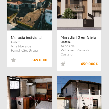
Moradia T3 em Giela
Moradia individual, para venda, Vila Nova de Famalicão - Brufe
Ontem...
Ontem...
Arcos de
Vila Nova de
Valdevez
,
Viana do
Famalicão
,
Braga
Castelo
349.000€
450.000€