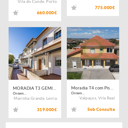
Vila do Conde
,
Porto
775.000€
660.000€
Moradia T4 com Piscina e Garagem em Vilarandelo
MORADIA T3 GEMINADA || CENTRO DA MARINHA GRANDE
Ontem...
Ontem...
Valpaços
,
Vila Real
Marinha Grande
,
Leiria
Sob Consulta
319.000€