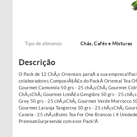
Tipo de alimento
Chás, Cafés e Misturas
Descrição
O Pack de 12 ChÃ¡s Orientais paraÂ a sua empresa!Pack 
colaboradores.ComposiÃ§Ã£o do PackÂ Oriental Tea Of
Gourmet Camomila 50 grs - 25 chÃ¡sChÃ¡ Gourmet Cidre
ChÃ¡sChÃ¡ Gourmet LimÃ£o Gengibre 50 grs - 25 chÃ¡s
Grey 50 grs - 25 chÃ¡sChÃ¡ Gourmet Verde Morrocco 50
Gourmet Laranja Tangerina 50 grs - 25 chÃ¡sChÃ¡ Gour
Canela - 25 chÃ¡sBules Tea For One Brancos ( 4 Unidades
PremiumSurpreenda com este Pack!Â