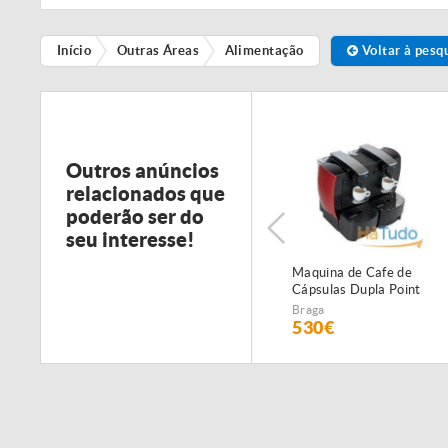
Início
Outras Áreas
Alimentação
Voltar à pesq
Outros anúncios
relacionados que
poderão ser do
seu interesse!
a de Café em
Maquina de Cafe de
Maquina de Cafe de
Saeco Ambra
Capsulas Point
Cápsulas Dupla Point
Profissional 2 Grupos
Braga
Braga
ist.onrequest]
990€
530€