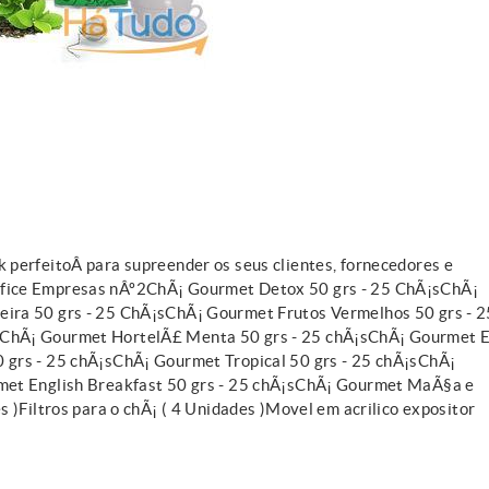
perfeitoÂ para supreender os seus clientes, fornecedores e
fice Empresas nÂº2ChÃ¡ Gourmet Detox 50 grs - 25 ChÃ¡sChÃ¡
ira 50 grs - 25 ChÃ¡sChÃ¡ Gourmet Frutos Vermelhos 50 grs - 2
ChÃ¡ Gourmet HortelÃ£ Menta 50 grs - 25 chÃ¡sChÃ¡ Gourmet E
 grs - 25 chÃ¡sChÃ¡ Gourmet Tropical 50 grs - 25 chÃ¡sChÃ¡
met English Breakfast 50 grs - 25 chÃ¡sChÃ¡ Gourmet MaÃ§a e
 )Filtros para o chÃ¡ ( 4 Unidades )Movel em acrilico expositor