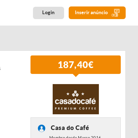
Login
Inserir anúncio
187,40€
5
Casa do Café
Membro desde Março 2016