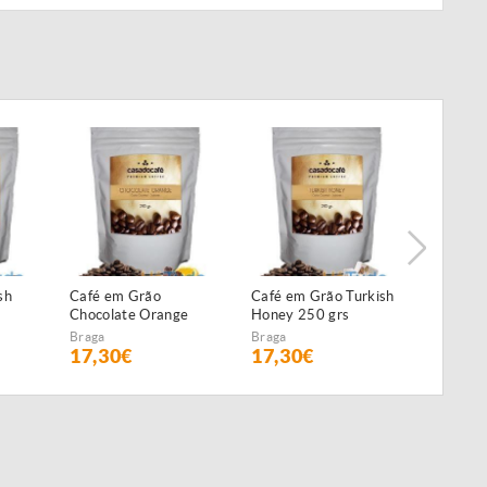
sh
Café em Grão
Café em Grão Turkish
Café em 
Chocolate Orange
Honey 250 grs
Chocola
250 grs
Braga
Braga
Braga
17,30€
17,30€
17,30