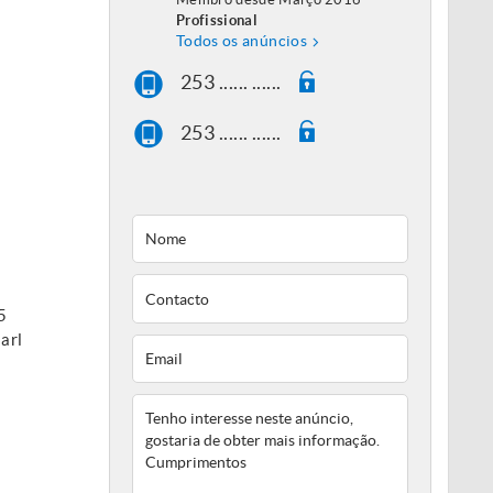
Profissional
Todos os anúncios
253 ...... ......
253 ...... ......
5
arl