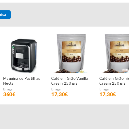
uisa
Maquina de Pastilhas
Café em Grão Vanilla
Café em Grão Iri
Necta
Cream 250 grs
Cream 250 grs
Braga
Braga
Braga
360€
17,30€
17,30€