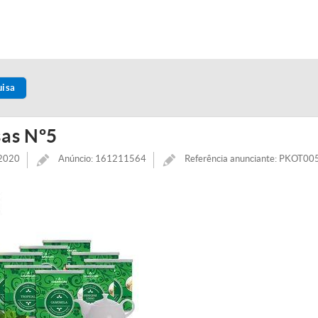
uisa
sas Nº5
 2020
Anúncio: 161211564
Referência anunciante: PKOT00