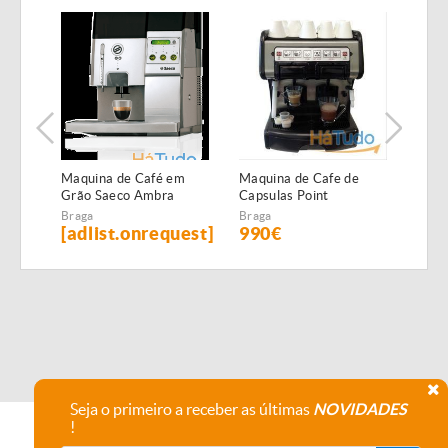
Maquina de Café em
Maquina de Cafe de
Maqu
Grão Saeco Ambra
Capsulas Point
Nect
Profissional 2 Grupos
Braga
Braga
Brag
[adlist.onrequest]
990€
36
Seja o primeiro a receber as últimas
NOVIDADES
!