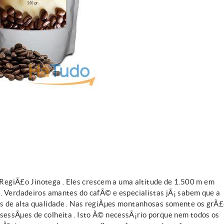
giÃ£o Jinotega . Eles crescem a uma altitude de 1.500 m em
. Verdadeiros amantes do cafÃ© e especialistas jÃ¡ sabem que a
s de alta qualidade . Nas regiÃµes montanhosas somente os grÃ
essÃµes de colheita . Isto Ã© necessÃ¡rio porque nem todos os