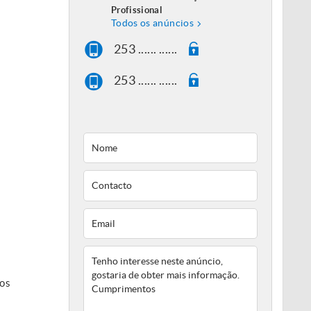
Profissional
Todos os anúncios
253 ...... ......
253 ...... ......
£os