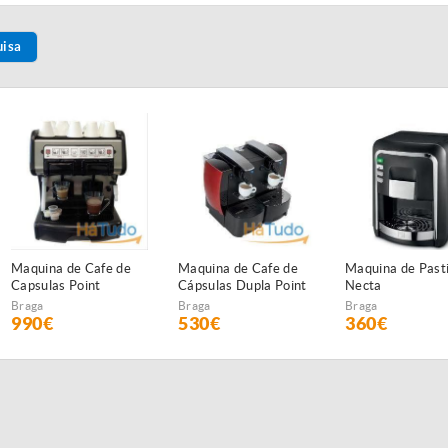
uisa
Maquina de Cafe de
Maquina de Cafe de
Maquina de Pasti
Capsulas Point
Cápsulas Dupla Point
Necta
Profissional 2 Grupos
Braga
Braga
Braga
990€
530€
360€