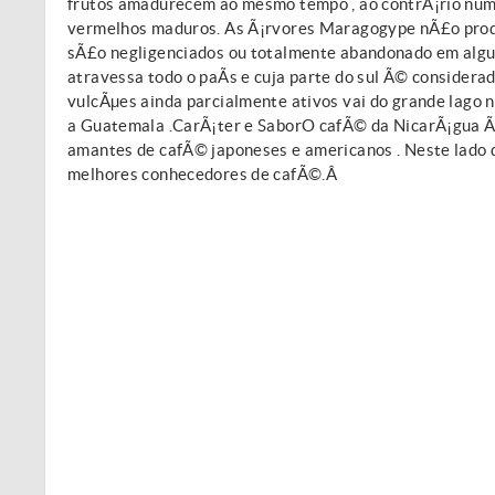
frutos amadurecem ao mesmo tempo , ao contrÃ¡rio num Ã
vermelhos maduros. As Ã¡rvores Maragogype nÃ£o prod
sÃ£o negligenciados ou totalmente abandonado em algum
atravessa todo o paÃ­s e cuja parte do sul Ã© considera
vulcÃµes ainda parcialmente ativos vai do grande lago 
a Guatemala .CarÃ¡ter e SaborO cafÃ© da NicarÃ¡gua Ã
amantes de cafÃ© japoneses e americanos . Neste lado
melhores conhecedores de cafÃ©.Â