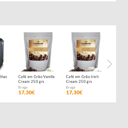
lhas
Café em Grão Vanilla
Café em Grão Irish
Café em
Cream 250 grs
Cream 250 grs
Chocola
250 grs
Braga
Braga
Braga
17,30€
17,30€
17,30