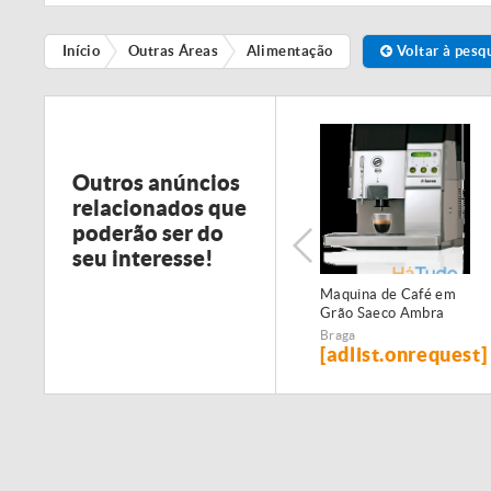
Início
Outras Áreas
Alimentação
Voltar à pesq
Outros anúncios
relacionados que
poderão ser do
seu interesse!
Maquina de Café em
Grão Saeco Ambra
Braga
[adlist.onrequest]