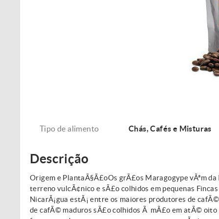
Tipo de alimento
Chás, Cafés e Misturas
Descrição
Origem e PlantaÃ§Ã£oOs grÃ£os Maragogype vÃªm da Re
terreno vulcÃ¢nico e sÃ£o colhidos em pequenas Fincas 
NicarÃ¡gua estÃ¡ entre os maiores produtores de cafÃ©
de cafÃ© maduros sÃ£o colhidos Ã mÃ£o em atÃ© oito s