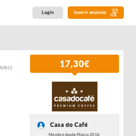
Login
Inserir anúncio
17,30€
GRAO012
Casa do Café
Membro desde Março 2016