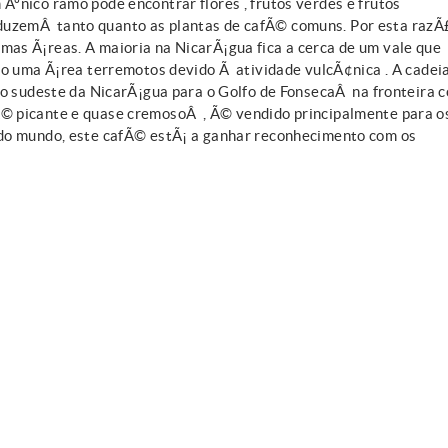
ºnico ramo pode encontrar flores , frutos verdes e frutos
uzemÂ tanto quanto as plantas de cafÃ© comuns. Por esta razÃ
as Ã¡reas. A maioria na NicarÃ¡gua fica a cerca de um vale que
do uma Ã¡rea terremotos devido Ã atividade vulcÃ¢nica . A cadei
no sudeste da NicarÃ¡gua para o Golfo de FonsecaÂ na fronteira 
© picante e quase cremosoÂ , Ã© vendido principalmente para o
 do mundo, este cafÃ© estÃ¡ a ganhar reconhecimento com os