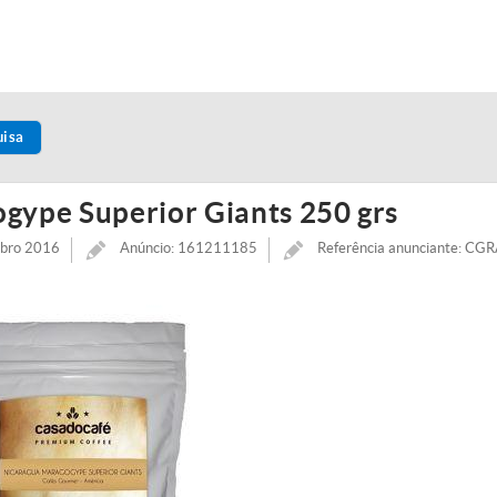
uisa
gype Superior Giants 250 grs
mbro 2016
Anúncio: 161211185
Referência anunciante: C