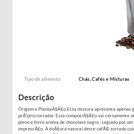
Tipo de alimento
Chás, Cafés e Misturas
Descrição
Origem e PlantaÃ§Ã£o Esta mistura apresenta apenas g
prÃ³prio torrador. Esta composiÃ§Ã£o vai certamente of
pleno e forte aroma de chocolate negro , seguido por u
impressÃ£o. A doÃ§ura natural deste cafÃ© torrado cui