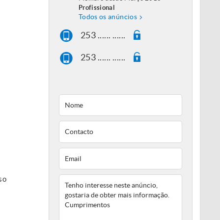
Profissional
Todos os anúncios
253 ...... ......
253 ...... ......
so