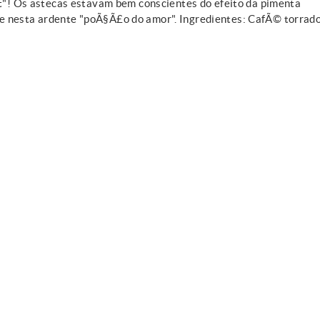
ot"! Os astecas estavam bem conscientes do efeito da pimenta
e nesta ardente "poÃ§Ã£o do amor". Ingredientes: CafÃ© torrad