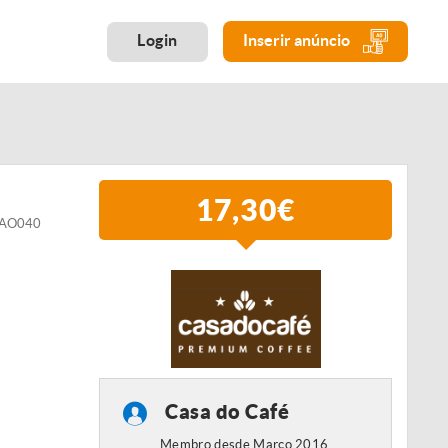
Login
Inserir anúncio
17,30€
GRAO040
Casa do Café
Membro desde Março 2016