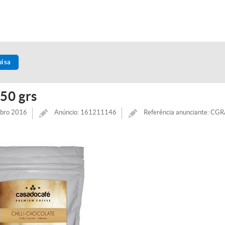
uisa
50 grs
mbro 2016
Anúncio: 161211146
Referência anunciante: C