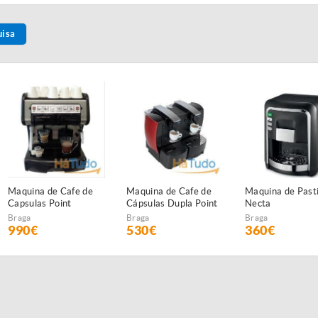
uisa
Maquina de Cafe de
Maquina de Pastilhas
Café em Grão Va
Cápsulas Dupla Point
Necta
Cream 250 grs
Braga
Braga
Braga
530€
360€
17,30€