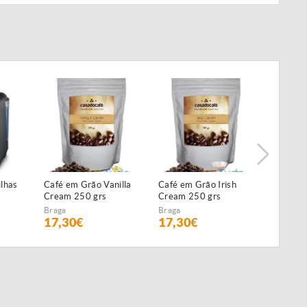
nilla
Café em Grão Irish
Café em Grão
Café em
Cream 250 grs
Chocolate Orange
Honey 
250 grs
Braga
Braga
Braga
17,30€
17,30€
17,30