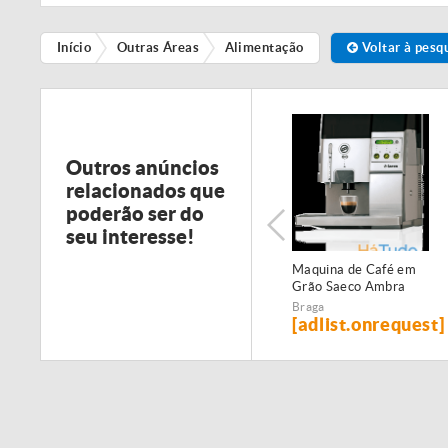
Início
Outras Áreas
Alimentação
Voltar à pesq
Outros anúncios
relacionados que
poderão ser do
seu interesse!
Maquina de Café em
Maquina de Cafe de
Grão Saeco Ambra
Capsulas Point
Profissional 2 Grupos
Braga
Braga
[adlist.onrequest]
990€