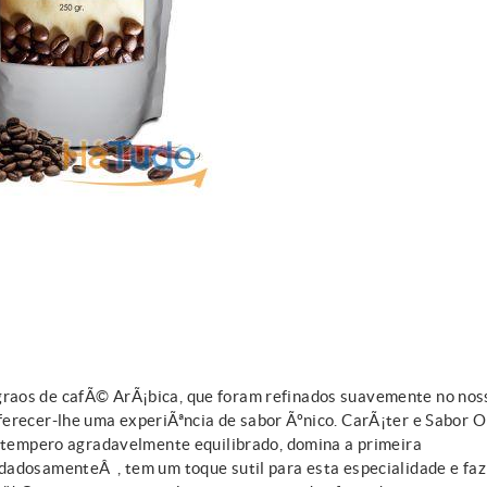
raos de cafÃ© ArÃ¡bica, que foram refinados suavemente no nos
erecer-lhe uma experiÃªncia de sabor Ãºnico. CarÃ¡ter e Sabor O
m tempero agradavelmente equilibrado, domina a primeira
dadosamenteÂ , tem um toque sutil para esta especialidade e faz