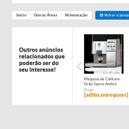
Início
Outras Áreas
Alimentação
Voltar à pesq
Outros anúncios
relacionados que
poderão ser do
seu interesse!
Maquina de Café em
Grão Saeco Ambra
Braga
[adlist.onrequest]