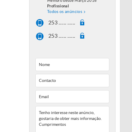
Membro desde Março 2016
Profissional
Todos os anúncios
253 ...... ......
253 ...... ......