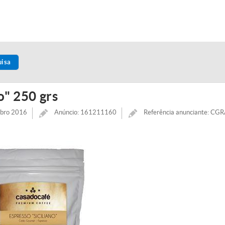
uisa
o" 250 grs
mbro 2016
Anúncio: 161211160
Referência anunciante: C