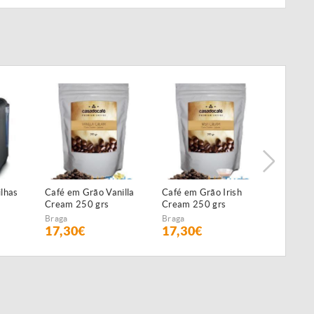
lhas
Café em Grão Vanilla
Café em Grão Irish
Café em
Cream 250 grs
Cream 250 grs
Chocola
250 grs
Braga
Braga
Braga
17,30€
17,30€
17,30