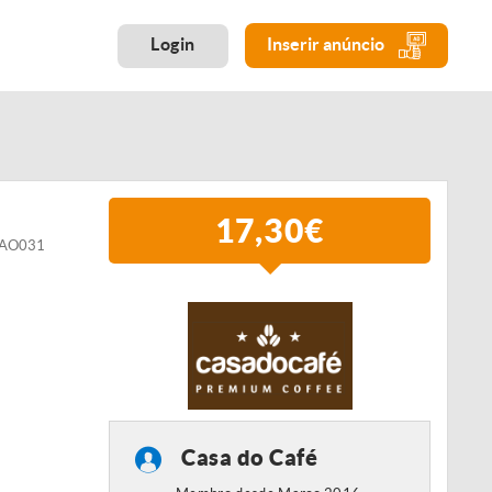
Login
Inserir anúncio
17,30€
GRAO031
Casa do Café