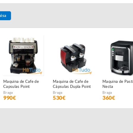
uisa
Maquina de Cafe de
Maquina de Cafe de
Maquina de Pasti
Capsulas Point
Cápsulas Dupla Point
Necta
Profissional 2 Grupos
Braga
Braga
Braga
990€
530€
360€