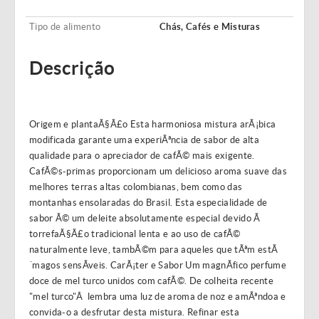
Tipo de alimento
Chás, Cafés e Misturas
Descrição
Origem e plantaÃ§Ã£o Esta harmoniosa mistura arÃ¡bica
modificada garante uma experiÃªncia de sabor de alta
qualidade para o apreciador de cafÃ© mais exigente.
CafÃ©s-primas proporcionam um delicioso aroma suave das
melhores terras altas colombianas, bem como das
montanhas ensolaradas do Brasil. Esta especialidade de
sabor Ã© um deleite absolutamente especial devido Ã
torrefaÃ§Ã£o tradicional lenta e ao uso de cafÃ©
naturalmente leve, tambÃ©m para aqueles que tÃªm estÃ
´magos sensÃ­veis. CarÃ¡ter e Sabor Um magnÃ­fico perfume
doce de mel turco unidos com cafÃ©. De colheita recente
"mel turco"Â lembra uma luz de aroma de noz e amÃªndoa e
convida-o a desfrutar desta mistura. Refinar esta