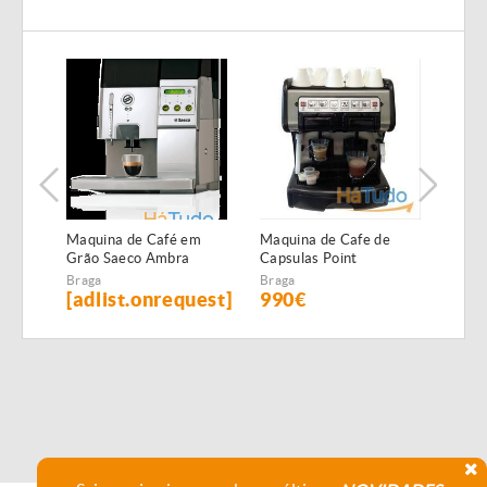
Maquina de Café em
Maquina de Cafe de
Maqu
Grão Saeco Ambra
Capsulas Point
Cáps
Profissional 2 Grupos
Braga
Braga
Brag
[adlist.onrequest]
990€
53