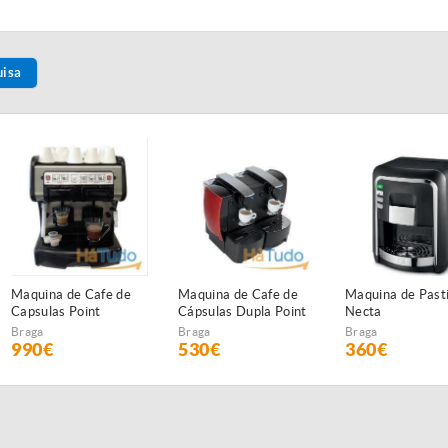
uisa
Maquina de Cafe de
Maquina de Cafe de
Maquina de Pasti
Capsulas Point
Cápsulas Dupla Point
Necta
Profissional 2 Grupos
Braga
Braga
Braga
990€
530€
360€