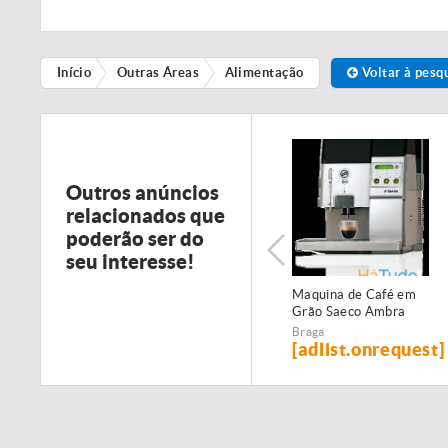
Início
Outras Áreas
Alimentação
Voltar à pesq
Outros anúncios
relacionados que
poderão ser do
seu interesse!
Maquina de Café em
Grão Saeco Ambra
Braga
[adlist.onrequest]