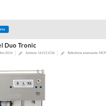
uisa
el Duo Tronic
mbro 2016
Anúncio: 161211536
Referência anunciante: M