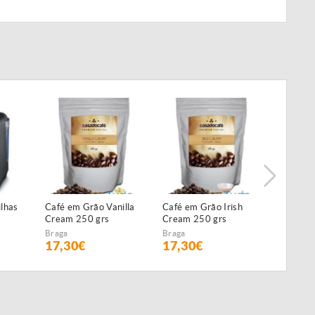
lhas
Café em Grão Vanilla
Café em Grão Irish
Café em
Cream 250 grs
Cream 250 grs
Chocola
250 grs
Braga
Braga
Braga
17,30€
17,30€
17,30