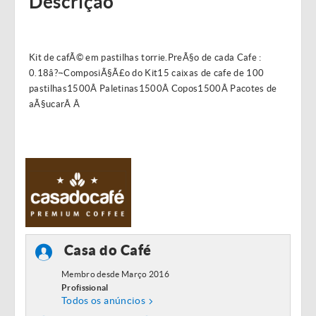
Descrição
Kit de cafÃ© em pastilhas torrie.PreÃ§o de cada Cafe :
0.18â?¬ComposiÃ§Ã£o do Kit15 caixas de cafe de 100
pastilhas1500Â Paletinas1500Â Copos1500Â Pacotes de
aÃ§ucarÂ Â
Casa do Café
Membro desde Março 2016
Profissional
Todos os anúncios