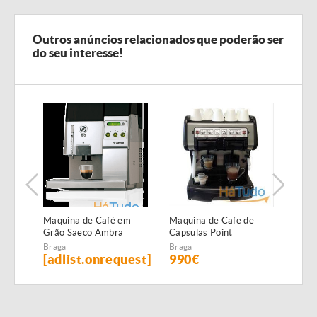
Outros anúncios relacionados que poderão ser
do seu interesse!
Maquina de Café em
Maquina de Cafe de
Maqu
Grão Saeco Ambra
Capsulas Point
Cáps
Profissional 2 Grupos
Braga
Braga
Brag
[adlist.onrequest]
990€
53