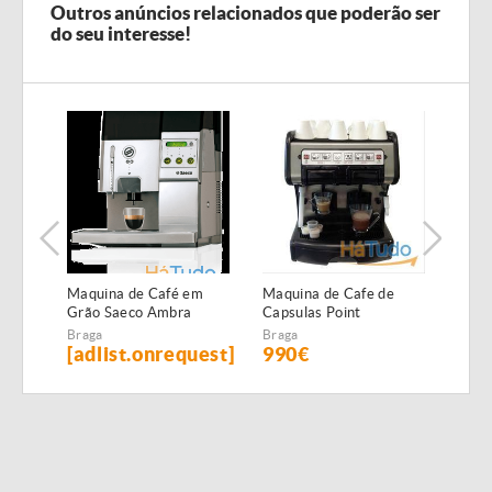
Outros anúncios relacionados que poderão ser
do seu interesse!
Maquina de Café em
Maquina de Cafe de
Maqu
Grão Saeco Ambra
Capsulas Point
Cáps
Profissional 2 Grupos
Braga
Braga
Brag
[adlist.onrequest]
990€
53