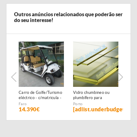
Outros anúncios relacionados que poderão ser
do seu interesse!
Carro de Golfe/Turismo
Vidro chumbineo ou
Chum
eléctrico - c/matricula -
plumbífero para
isol
6 PAX - NOVO
proteçao radiologica
x 1,
Faro
Porto
Port
14.390€
[adlist.underbudget]
[ad