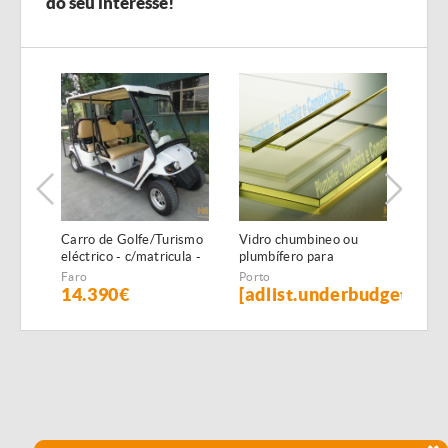
do seu interesse!
Carro de Golfe/Turismo
Vidro chumbineo ou
Chum
eléctrico - c/matricula -
plumbífero para
isol
6 PAX - NOVO
proteçao radiologica
x 1,
Faro
Porto
Port
14.390€
[adlist.underbudget]
[ad