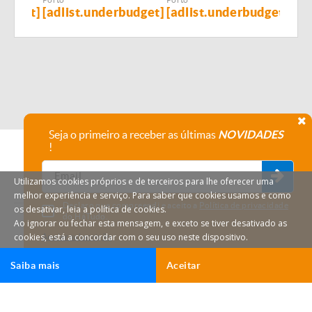
budget]
[adlist.underbudget]
[adlist.underbudget]
[ad
Seja o primeiro a receber as últimas
NOVIDADES
!
Utilizamos cookies próprios e de terceiros para lhe oferecer uma
melhor experiência e serviço. Para saber que cookies usamos e como
Declaro que compreendi e aceito a
Política de privacidade
os desativar, leia a política de cookies.
do HáTudo.
Ao ignorar ou fechar esta mensagem, e exceto se tiver desativado as
cookies, está a concordar com o seu uso neste dispositivo.
Anular subscrição
Saiba mais
Aceitar
Ligar
Email
HáTudo © 2026 Todos os direitos reservados.