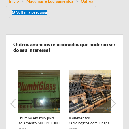
Início
Máquinas e Equipamentos
Outros
Voltar à pesquisa
Outros anúncios relacionados que poderão ser
do seu interesse!
u
Chumbo em rolo para
Isolamentos
Chum
isolamento 5000x 1000
radiológicos com Chapa
barre
a
x 1,5 mm
de chumbo em rolo
0,5m
Porto
Porto
Port