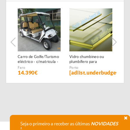
Carro de Golfe/Turismo
Vidro chumbineo ou
Chum
eléctrico - c/matricula -
plumbífero para
isol
6 PAX - NOVO
proteçao radiologica
x 1,
Faro
Porto
Port
14.390€
[adlist.underbudget]
[ad
Seja o primeiro a receber as últimas
NOVIDADES
!