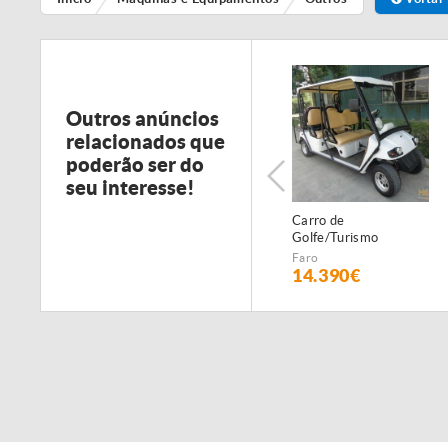
Outros anúncios
relacionados que
poderão ser do
seu interesse!
Carro de
Golfe/Turismo
eléctrico - c/matricula
Faro
- 6 PAX - NOVO
14.390€