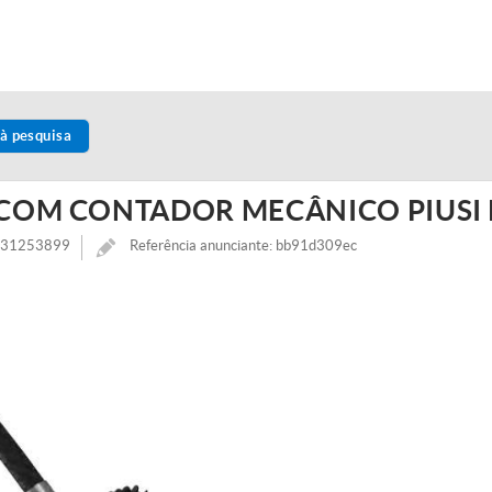
à pesquisa
 COM CONTADOR MECÂNICO PIUSI 
8031253899
Referência anunciante: bb91d309ec