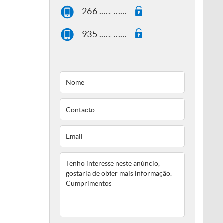
266 ...... ......
935 ...... ......