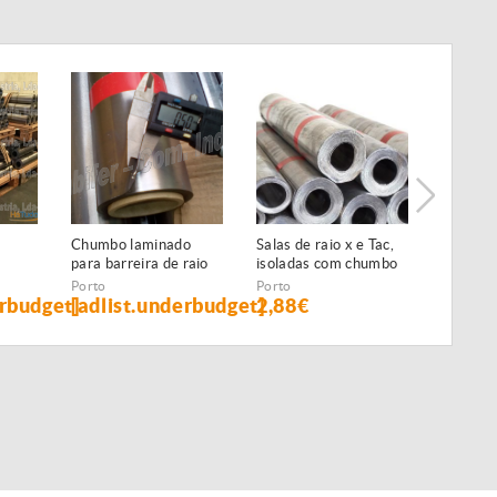
Chumbo laminado
Salas de raio x e Tac,
Salas de
para barreira de raio
isoladas com chumbo
isolada
o em
x, 0,5mm espessura
Porto
Porto
Porto
erbudget]
[adlist.underbudget]
2,88€
2,88€