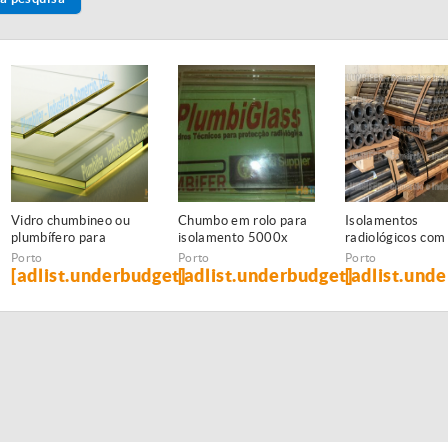
Vidro chumbineo ou
Chumbo em rolo para
Isolamentos
plumbífero para
isolamento 5000x
radiológicos com
proteçao radiologica
1000 x 1,5 mm
Chapa de chumb
Porto
Porto
Porto
rolo
[adlist.underbudget]
[adlist.underbudget]
[adlist.und